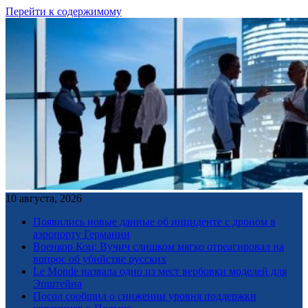
Перейти к содержимому
10 августа, 2026
Появились новые данные об инциденте с дроном в
аэропорту Германии
Военкор Коц: Вучич слишком мягко отреагировал на
вопрос об убийстве русских
Le Monde назвала одно из мест вербовки моделей для
Эпштейна
Посол сообщил о снижении уровня поддержки