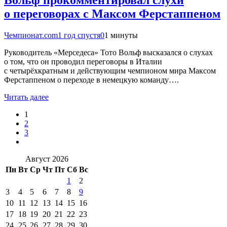
Вольф прокомментировал слухи
о переговорах с Максом Ферстаппеном
Чемпионат.com
1 год спустя
0
1 минуты
Руководитель «Мерседеса» Тото Вольф высказался о слухах
о том, что он проводил переговоры в Италии
с четырёхкратным и действующим чемпионом мира Максом
Ферстаппеном о переходе в немецкую команду….
Читать далее
1
2
3
Август 2026
Пн
Вт
Ср
Чт
Пт
Сб
Вс
1
2
3
4
5
6
7
8
9
10
11
12
13
14
15
16
17
18
19
20
21
22
23
24
25
26
27
28
29
30