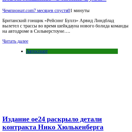
Чемпионат.com
7 месяцев спустя
0
1 минуты
Британский гонщик «Рейсинг Буллз» Арвид Линдблад
вылетел с трассы во время шейкдауна нового болида команды
на автодроме в Сильверстоуне….
Читать далее
Автоспорт
Издание oe24 раскрыло детали
контракта Нико Хюлькенберга