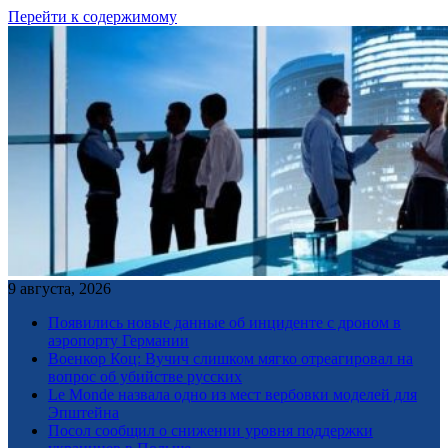
Перейти к содержимому
9 августа, 2026
Появились новые данные об инциденте с дроном в
аэропорту Германии
Военкор Коц: Вучич слишком мягко отреагировал на
вопрос об убийстве русских
Le Monde назвала одно из мест вербовки моделей для
Эпштейна
Посол сообщил о снижении уровня поддержки