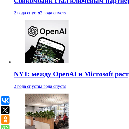
Совкомбанк стал ключевым партне
2 года спустя
2 года спустя
NYT: между OpenAI и Microsoft рас
2 года спустя
2 года спустя