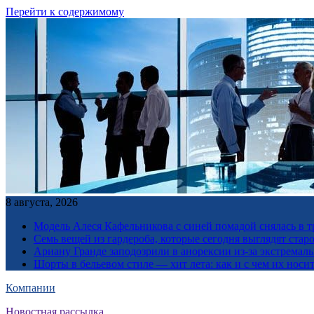
Перейти к содержимому
8 августа, 2026
Модель Алеся Кафельникова с синей помадой снялась в т
Семь вещей из гардероба, которые сегодня выглядят стар
Ариану Гранде заподозрили в анорексии из-за экстремал
Шорты в бельевом стиле — хит лета: как и с чем их носи
Компании
Новостная рассылка