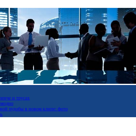
ренче и трусах
омодно
ьной худобы в новом клипе: фото
ть