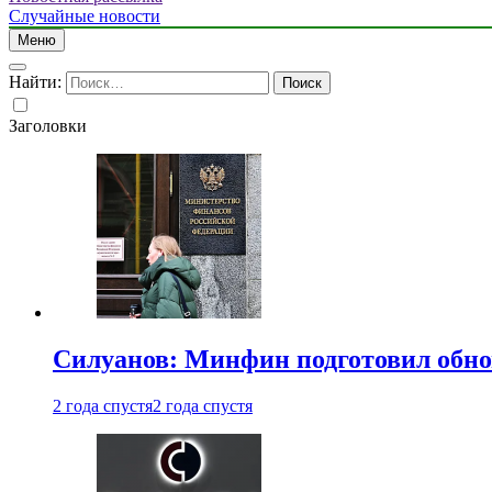
Случайные новости
Меню
Найти:
Заголовки
Силуанов: Минфин подготовил обн
2 года спустя
2 года спустя