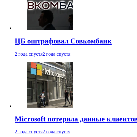
ЦБ оштрафовал Совкомбанк
2 года спустя
2 года спустя
Microsoft потеряла данные клиенто
2 года спустя
2 года спустя