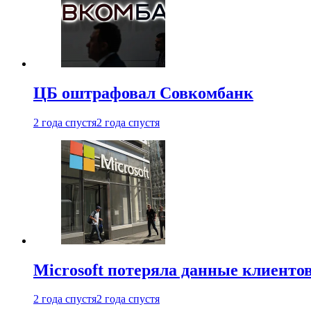
ЦБ оштрафовал Совкомбанк
2 года спустя
2 года спустя
Microsoft потеряла данные клиенто
2 года спустя
2 года спустя