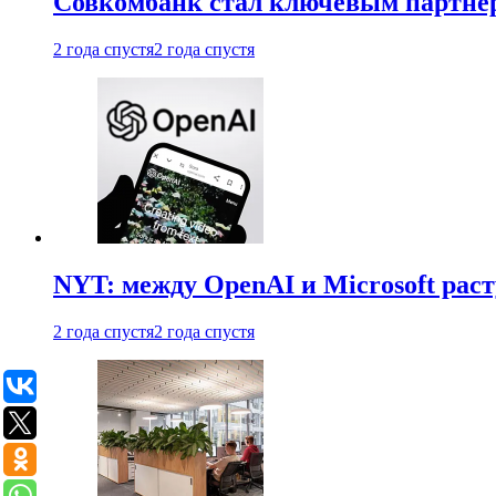
Совкомбанк стал ключевым партне
2 года спустя
2 года спустя
NYT: между OpenAI и Microsoft рас
2 года спустя
2 года спустя