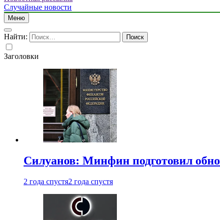
Случайные новости
Меню
Найти:
Заголовки
Силуанов: Минфин подготовил обн
2 года спустя
2 года спустя