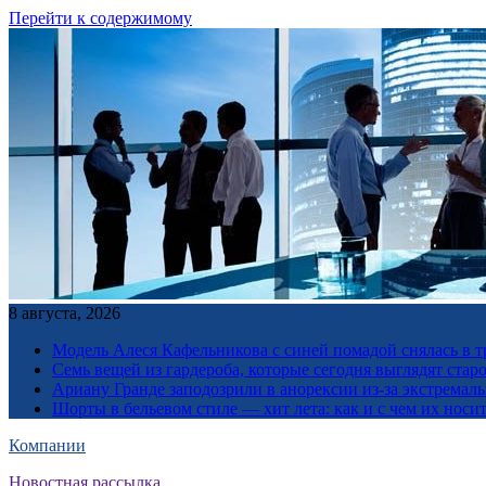
Перейти к содержимому
8 августа, 2026
Модель Алеся Кафельникова с синей помадой снялась в т
Семь вещей из гардероба, которые сегодня выглядят стар
Ариану Гранде заподозрили в анорексии из-за экстремал
Шорты в бельевом стиле — хит лета: как и с чем их носи
Компании
Новостная рассылка