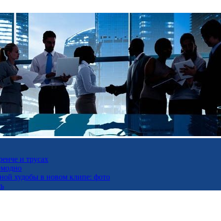
ренче и трусах
омодно
ьной худобы в новом клипе: фото
ть