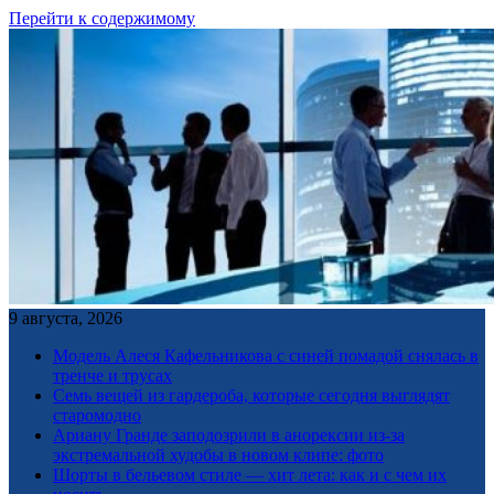
Перейти к содержимому
9 августа, 2026
Модель Алеся Кафельникова с синей помадой снялась в
тренче и трусах
Семь вещей из гардероба, которые сегодня выглядят
старомодно
Ариану Гранде заподозрили в анорексии из-за
экстремальной худобы в новом клипе: фото
Шорты в бельевом стиле — хит лета: как и с чем их