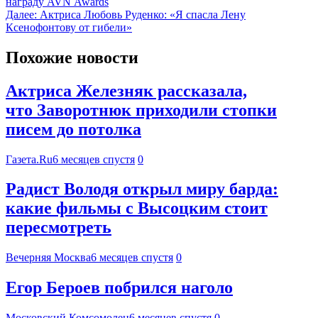
награду AVN Awards
Далее:
Актриса Любовь Руденко: «Я спасла Лену
Ксенофонтову от гибели»
Похожие новости
Актриса Железняк рассказала,
что Заворотнюк приходили стопки
писем до потолка
Газета.Ru
6 месяцев спустя
0
Радист Володя открыл миру барда:
какие фильмы с Высоцким стоит
пересмотреть
Вечерняя Москва
6 месяцев спустя
0
Егор Бероев побрился наголо
Московский Комсомолец
6 месяцев спустя
0