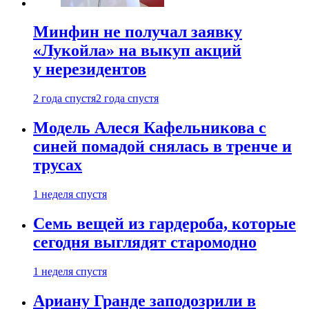
Минфин не получал заявку
«Лукойла» на выкуп акций
у нерезидентов
2 года спустя
2 года спустя
Модель Алеся Кафельникова с
синей помадой снялась в тренче и
трусах
1 неделя спустя
Семь вещей из гардероба, которые
сегодня выглядят старомодно
1 неделя спустя
Ариану Гранде заподозрили в