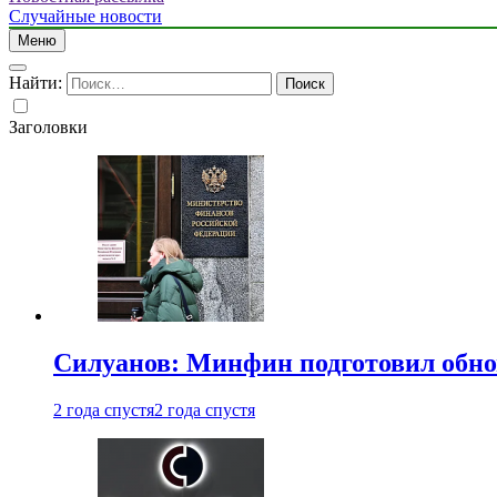
Случайные новости
Меню
Найти:
Заголовки
Силуанов: Минфин подготовил обн
2 года спустя
2 года спустя