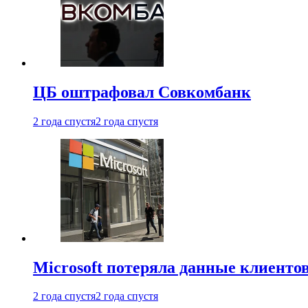
ЦБ оштрафовал Совкомбанк
2 года спустя
2 года спустя
Microsoft потеряла данные клиенто
2 года спустя
2 года спустя