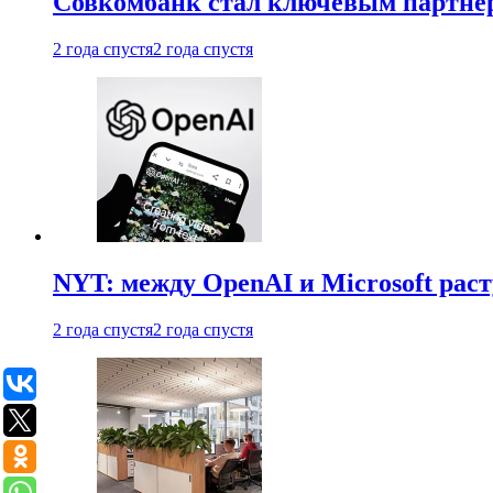
Совкомбанк стал ключевым партне
2 года спустя
2 года спустя
NYT: между OpenAI и Microsoft рас
2 года спустя
2 года спустя