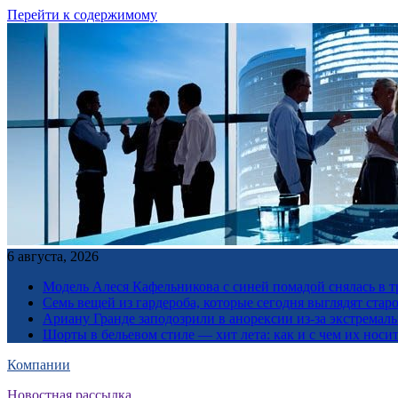
Перейти к содержимому
6 августа, 2026
Модель Алеся Кафельникова с синей помадой снялась в т
Семь вещей из гардероба, которые сегодня выглядят стар
Ариану Гранде заподозрили в анорексии из-за экстремал
Шорты в бельевом стиле — хит лета: как и с чем их носи
Компании
Новостная рассылка