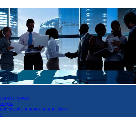
ренче и трусах
омодно
ьной худобы в новом клипе: фото
ть