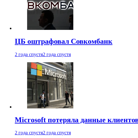
ЦБ оштрафовал Совкомбанк
2 года спустя
2 года спустя
Microsoft потеряла данные клиенто
2 года спустя
2 года спустя