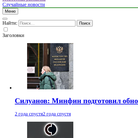
Случайные новости
Меню
Найти:
Заголовки
Силуанов: Минфин подготовил обн
2 года спустя
2 года спустя