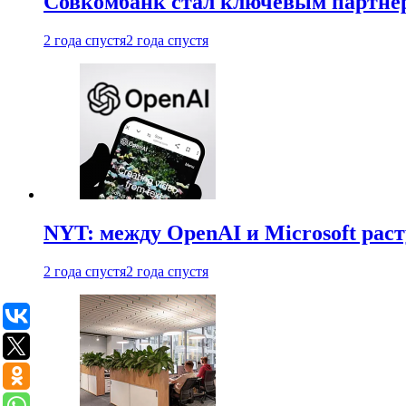
Совкомбанк стал ключевым партне
2 года спустя
2 года спустя
NYT: между OpenAI и Microsoft рас
2 года спустя
2 года спустя