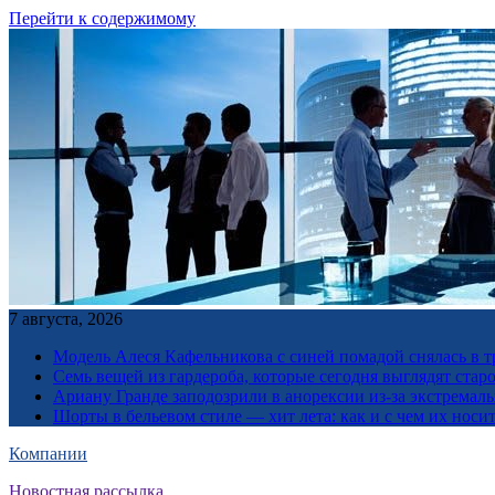
Перейти к содержимому
7 августа, 2026
Модель Алеся Кафельникова с синей помадой снялась в т
Семь вещей из гардероба, которые сегодня выглядят стар
Ариану Гранде заподозрили в анорексии из-за экстремал
Шорты в бельевом стиле — хит лета: как и с чем их носи
Компании
Новостная рассылка