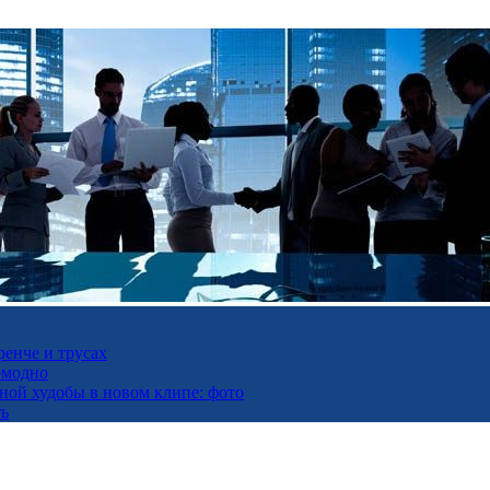
ренче и трусах
омодно
ьной худобы в новом клипе: фото
ть