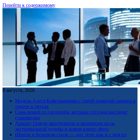
Перейти к содержимому
8 августа, 2026
Модель Алеся Кафельникова с синей помадой снялась в
тренче и трусах
Семь вещей из гардероба, которые сегодня выглядят
старомодно
Ариану Гранде заподозрили в анорексии из-за
экстремальной худобы в новом клипе: фото
Шорты в бельевом стиле — хит лета: как и с чем их