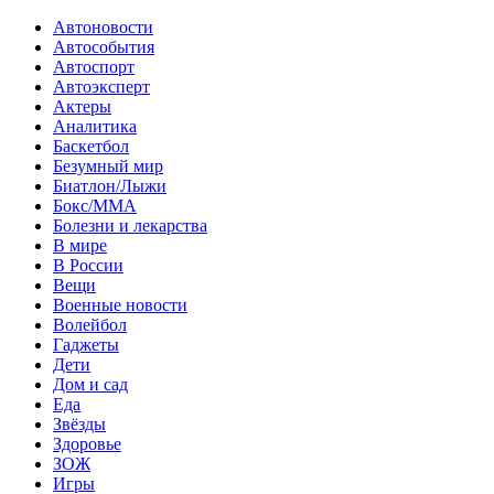
Автоновости
Автособытия
Автоспорт
Автоэксперт
Актеры
Аналитика
Баскетбол
Безумный мир
Биатлон/Лыжи
Бокс/MMA
Болезни и лекарства
В мире
В России
Вещи
Военные новости
Волейбол
Гаджеты
Дети
Дом и сад
Еда
Звёзды
Здоровье
ЗОЖ
Игры