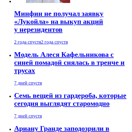
Минфин не получал заявку
«Лукойла» на выкуп акций
у нерезидентов
2 года спустя
2 года спустя
Модель Алеся Кафельникова с
синей помадой снялась в тренче и
трусах
7 дней спустя
Семь вещей из гардероба, которые
сегодня выглядят старомодно
7 дней спустя
Ариану Гранде заподозрили в