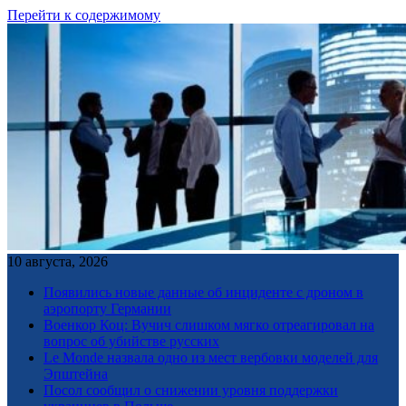
Перейти к содержимому
10 августа, 2026
Появились новые данные об инциденте с дроном в
аэропорту Германии
Военкор Коц: Вучич слишком мягко отреагировал на
вопрос об убийстве русских
Le Monde назвала одно из мест вербовки моделей для
Эпштейна
Посол сообщил о снижении уровня поддержки