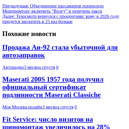
Предыдущая:
Объединение пассажиров попросило
Минпромторг включить “Волгу” в перечень такси
Далее:
Техосмотр вернулся с процентами: кому в 2026 году
придется заплатить в 25 раз больше
Похожие новости
Продажа Аи-92 стала убыточной для
автозаправок
Авторадио
3 месяца спустя
0
Maserati 200S 1957 года получил
официальный сертификат
подлинности Maserati Classiche
Моя Москва.онлайн
3 месяца спустя
0
Fit Service: число визитов на
шиномонтаж увеличилось на 28%