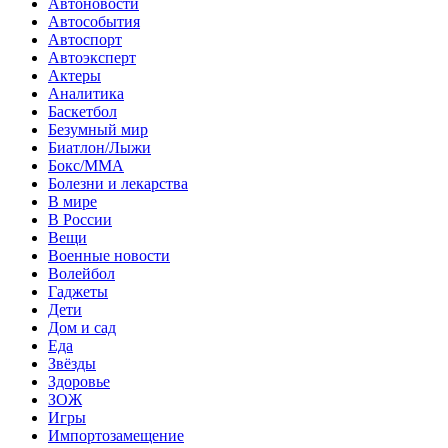
Автоновости
Автособытия
Автоспорт
Автоэксперт
Актеры
Аналитика
Баскетбол
Безумный мир
Биатлон/Лыжи
Бокс/MMA
Болезни и лекарства
В мире
В России
Вещи
Военные новости
Волейбол
Гаджеты
Дети
Дом и сад
Еда
Звёзды
Здоровье
ЗОЖ
Игры
Импортозамещение