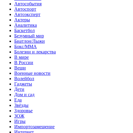
Автособытия
Автоспорт
Автоэксперт
Актеры
Аналитика
Баскетбол
Безумный мир
Биатлон/Лыжи
Бокс/MMA
Болезни и лекарства
В мире
В России
Вещи
Военные новости
Волейбол
Гаджеты
Дети
Дом и сад
Еда
Звёзды
Здоровье
ЗОЖ
Игры
Импортозамещение
Интернет