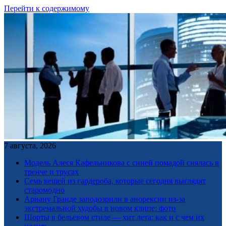
Перейти к содержимому
7 августа, 2026
Модель Алеся Кафельникова с синей помадой снялась в
тренче и трусах
Семь вещей из гардероба, которые сегодня выглядят
старомодно
Ариану Гранде заподозрили в анорексии из-за
экстремальной худобы в новом клипе: фото
Шорты в бельевом стиле — хит лета: как и с чем их