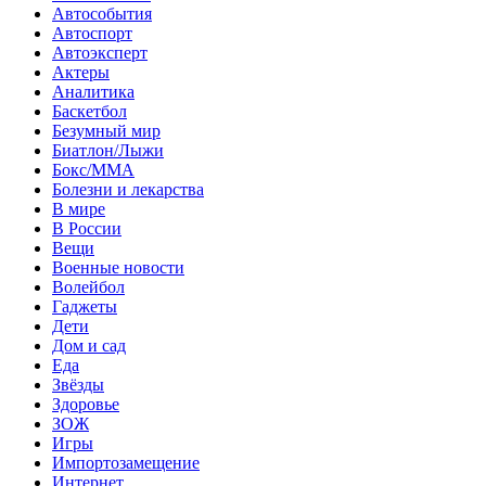
Автособытия
Автоспорт
Автоэксперт
Актеры
Аналитика
Баскетбол
Безумный мир
Биатлон/Лыжи
Бокс/MMA
Болезни и лекарства
В мире
В России
Вещи
Военные новости
Волейбол
Гаджеты
Дети
Дом и сад
Еда
Звёзды
Здоровье
ЗОЖ
Игры
Импортозамещение
Интернет