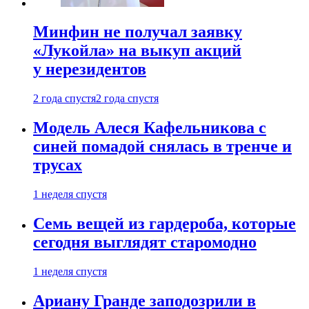
Минфин не получал заявку
«Лукойла» на выкуп акций
у нерезидентов
2 года спустя
2 года спустя
Модель Алеся Кафельникова с
синей помадой снялась в тренче и
трусах
1 неделя спустя
Семь вещей из гардероба, которые
сегодня выглядят старомодно
1 неделя спустя
Ариану Гранде заподозрили в