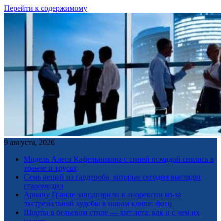
Перейти к содержимому
9 августа, 2026
Модель Алеся Кафельникова с синей помадой снялась в
тренче и трусах
Семь вещей из гардероба, которые сегодня выглядят
старомодно
Ариану Гранде заподозрили в анорексии из-за
экстремальной худобы в новом клипе: фото
Шорты в бельевом стиле — хит лета: как и с чем их