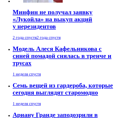
Минфин не получал заявку
«Лукойла» на выкуп акций
у нерезидентов
2 года спустя
2 года спустя
Модель Алеся Кафельникова с
синей помадой снялась в тренче и
трусах
1 неделя спустя
Семь вещей из гардероба, которые
сегодня выглядят старомодно
1 неделя спустя
Ариану Гранде заподозрили в