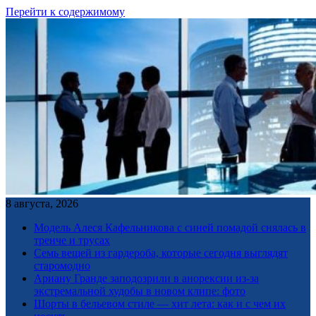
Перейти к содержимому
8 августа, 2026
Модель Алеся Кафельникова с синей помадой снялась в
тренче и трусах
Семь вещей из гардероба, которые сегодня выглядят
старомодно
Ариану Гранде заподозрили в анорексии из-за
экстремальной худобы в новом клипе: фото
Шорты в бельевом стиле — хит лета: как и с чем их