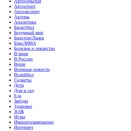
Автособытия
Автоспорт
Автоэксперт
Актеры
Аналитика
Баскетбол
Безумный мир
Биатлон/Лыжи
Бокс/MMA
Болезни и лекарства
В мире
В России
Вещи
Военные новости
Волейбол
Гаджеты
Дети
Дом и сад
Еда
Звёзды
Здоровье
ЗОЖ
Игры
Импортозамещение
Интернет