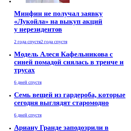
Минфин не получал заявку
«Лукойла» на выкуп акций
у нерезидентов
2 года спустя
2 года спустя
Модель Алеся Кафельникова с
синей помадой снялась в тренче и
трусах
6 дней спустя
Семь вещей из гардероба, которые
сегодня выглядят старомодно
6 дней спустя
Ариану Гранде заподозрили в