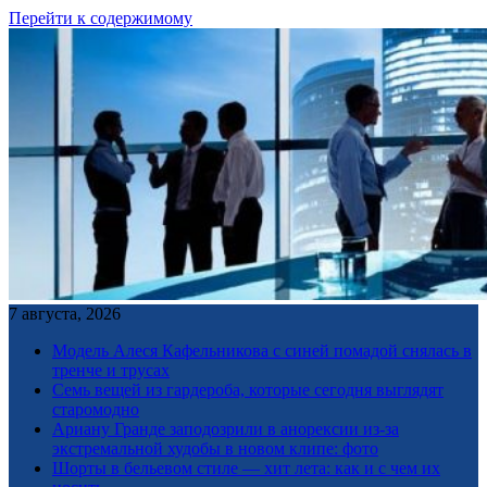
Перейти к содержимому
7 августа, 2026
Модель Алеся Кафельникова с синей помадой снялась в
тренче и трусах
Семь вещей из гардероба, которые сегодня выглядят
старомодно
Ариану Гранде заподозрили в анорексии из-за
экстремальной худобы в новом клипе: фото
Шорты в бельевом стиле — хит лета: как и с чем их