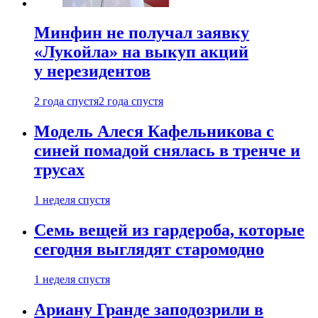
Минфин не получал заявку
«Лукойла» на выкуп акций
у нерезидентов
2 года спустя
2 года спустя
Модель Алеся Кафельникова с
синей помадой снялась в тренче и
трусах
1 неделя спустя
Семь вещей из гардероба, которые
сегодня выглядят старомодно
1 неделя спустя
Ариану Гранде заподозрили в