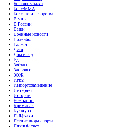
Биатлон/Лыжи
Бокс/MMA
Болезни и лекарства
В мире
В России
Вещи
Военные новости
Волейбол
Гаджеты
Дети
Дом и сад
Еда
Звёзды
Здоровье
ЗОЖ
Игры
Импортозамещение
Интернет
Истории
Компании
Криминал
Культура
Лайфхаки
Летние виды спорта
Личный счет