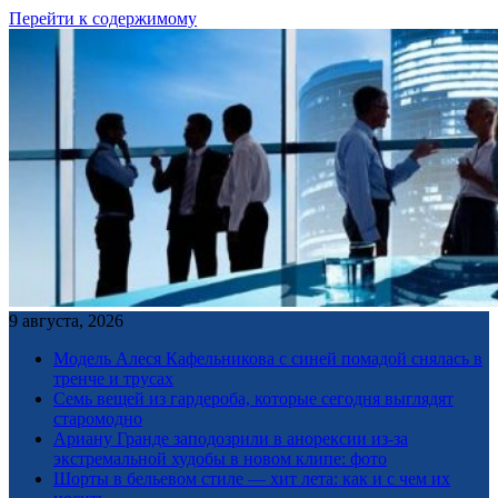
Перейти к содержимому
9 августа, 2026
Модель Алеся Кафельникова с синей помадой снялась в
тренче и трусах
Семь вещей из гардероба, которые сегодня выглядят
старомодно
Ариану Гранде заподозрили в анорексии из-за
экстремальной худобы в новом клипе: фото
Шорты в бельевом стиле — хит лета: как и с чем их