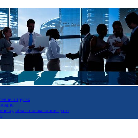
ренче и трусах
омодно
ьной худобы в новом клипе: фото
ть