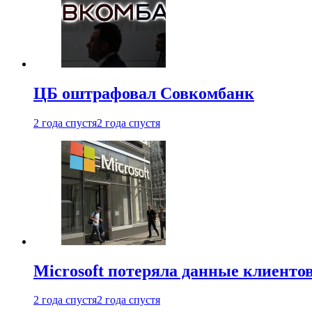
ЦБ оштрафовал Совкомбанк
2 года спустя
2 года спустя
Microsoft потеряла данные клиенто
2 года спустя
2 года спустя