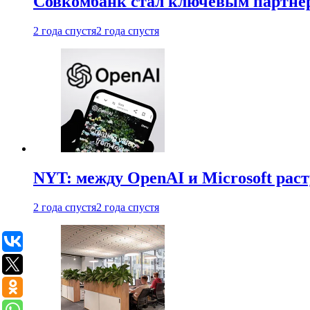
Совкомбанк стал ключевым партне
2 года спустя
2 года спустя
NYT: между OpenAI и Microsoft рас
2 года спустя
2 года спустя