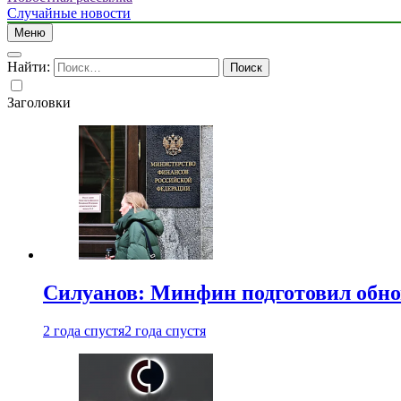
Случайные новости
Меню
Найти:
Заголовки
Силуанов: Минфин подготовил обн
2 года спустя
2 года спустя