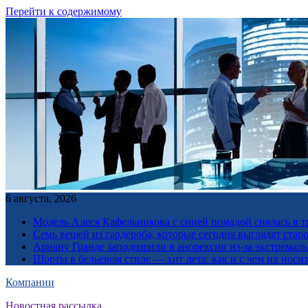
Перейти к содержимому
6 августа, 2026
Модель Алеся Кафельникова с синей помадой снялась в т
Семь вещей из гардероба, которые сегодня выглядят стар
Ариану Гранде заподозрили в анорексии из-за экстремал
Шорты в бельевом стиле — хит лета: как и с чем их носи
Компании
Новостная рассылка