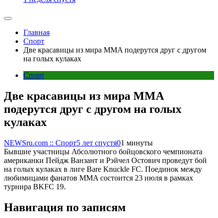
Главная
Спорт
Две красавицы из мира MMA подерутся друг с другом
на голых кулаках
Спорт
Две красавицы из мира MMA
подерутся друг с другом на голых
кулаках
NEWSru.com :: Спорт
5 лет спустя
0
1 минуты
Бывшие участницы Абсолютного бойцовского чемпионата
американки Пейдж Ванзант и Рэйчел Остович проведут бой
на голых кулаках в лиге Bare Knuckle FC. Поединок между
любимицами фанатов MMA состоится 23 июля в рамках
турнира BKFC 19.
Навигация по записям