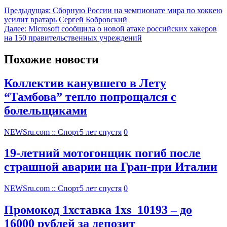
Предыдущая:
Сборную России на чемпионате мира по хоккею
усилит вратарь Сергей Бобровский
Далее:
Microsoft сообщила о новой атаке российских хакеров
на 150 правительственных учреждений
Похожие новости
Коллектив канувшего в Лету
“Тамбова” тепло попрощался с
болельщиками
NEWSru.com :: Спорт
5 лет спустя
0
19-летний мотогонщик погиб после
страшной аварии на Гран-при Италии
NEWSru.com :: Спорт
5 лет спустя
0
Промокод 1хставка 1xs_10193 – до
16000 рублей за депозит