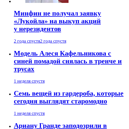
Минфин не получал заявку
«Лукойла» на выкуп акций
у нерезидентов
2 года спустя
2 года спустя
Модель Алеся Кафельникова с
синей помадой снялась в тренче и
трусах
1 неделя спустя
Семь вещей из гардероба, которые
сегодня выглядят старомодно
1 неделя спустя
Ариану Гранде заподозрили в