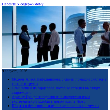
Перейти к содержимому
9 августа, 2026
Модель Алеся Кафельникова с синей помадой снялась в
тренче и трусах
Семь вещей из гардероба, которые сегодня выглядят
старомодно
Ариану Гранде заподозрили в анорексии из-за
экстремальной худобы в новом клипе: фото
Шорты в бельевом стиле — хит лета: как и с чем их