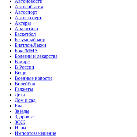
Автоновости
Автособытия
Автоспорт
Автоэксперт
Актеры
Аналитика
Баскетбол
Безумный мир
Биатлон/Лыжи
Бокс/MMA
Болезни и лекарства
В мире
В России
Вещи
Военные новости
Волейбол
Гаджеты
Дети
Дом и сад
Еда
Звёзды
Здоровье
ЗОЖ
Игры
Импортозамещение