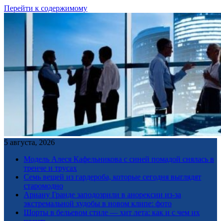
Перейти к содержимому
5 августа, 2026
Модель Алеся Кафельникова с синей помадой снялась в
тренче и трусах
Семь вещей из гардероба, которые сегодня выглядят
старомодно
Ариану Гранде заподозрили в анорексии из-за
экстремальной худобы в новом клипе: фото
Шорты в бельевом стиле — хит лета: как и с чем их