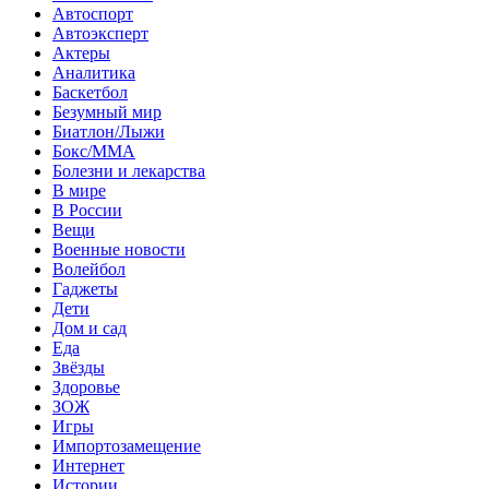
Автоспорт
Автоэксперт
Актеры
Аналитика
Баскетбол
Безумный мир
Биатлон/Лыжи
Бокс/MMA
Болезни и лекарства
В мире
В России
Вещи
Военные новости
Волейбол
Гаджеты
Дети
Дом и сад
Еда
Звёзды
Здоровье
ЗОЖ
Игры
Импортозамещение
Интернет
Истории