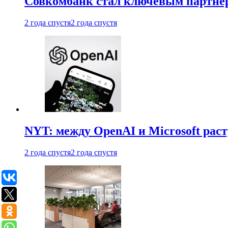
Совкомбанк стал ключевым партне
2 года спустя
2 года спустя
NYT: между OpenAI и Microsoft рас
2 года спустя
2 года спустя