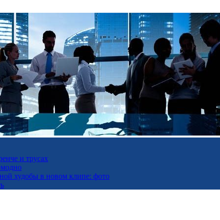
ренче и трусах
омодно
ьной худобы в новом клипе: фото
ть