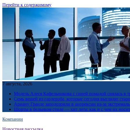
Перейти к содержимому
7 августа, 2026
Модель Алеся Кафельникова с синей помадой снялась в т
Семь вещей из гардероба, которые сегодня выглядят стар
Ариану Гранде заподозрили в анорексии из-за экстремал
Шорты в бельевом стиле — хит лета: как и с чем их носи
Компании
Новостная рассылка