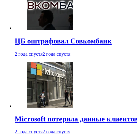
ЦБ оштрафовал Совкомбанк
2 года спустя
2 года спустя
Microsoft потеряла данные клиенто
2 года спустя
2 года спустя