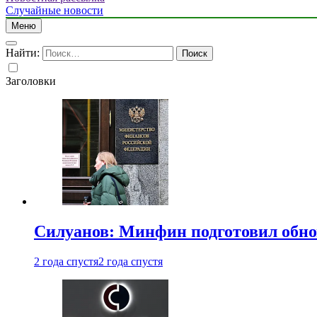
Случайные новости
Меню
Найти:
Заголовки
Силуанов: Минфин подготовил обн
2 года спустя
2 года спустя