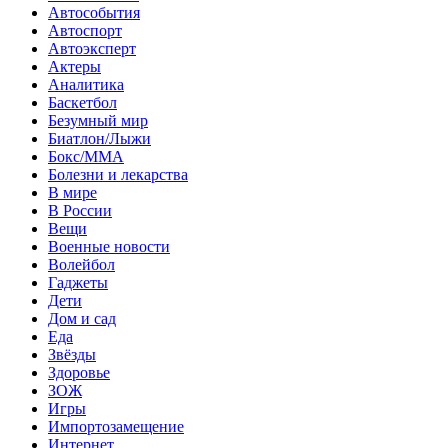
Автособытия
Автоспорт
Автоэксперт
Актеры
Аналитика
Баскетбол
Безумный мир
Биатлон/Лыжи
Бокс/MMA
Болезни и лекарства
В мире
В России
Вещи
Военные новости
Волейбол
Гаджеты
Дети
Дом и сад
Еда
Звёзды
Здоровье
ЗОЖ
Игры
Импортозамещение
Интернет