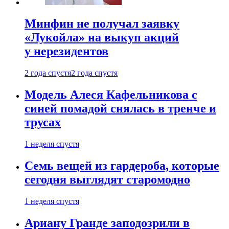
Минфин не получал заявку
«Лукойла» на выкуп акций
у нерезидентов
2 года спустя
2 года спустя
Модель Алеся Кафельникова с
синей помадой снялась в тренче и
трусах
1 неделя спустя
Семь вещей из гардероба, которые
сегодня выглядят старомодно
1 неделя спустя
Ариану Гранде заподозрили в