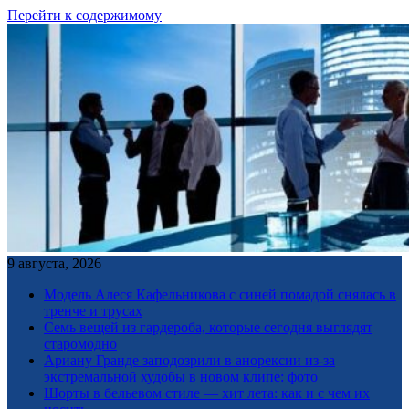
Перейти к содержимому
9 августа, 2026
Модель Алеся Кафельникова с синей помадой снялась в
тренче и трусах
Семь вещей из гардероба, которые сегодня выглядят
старомодно
Ариану Гранде заподозрили в анорексии из-за
экстремальной худобы в новом клипе: фото
Шорты в бельевом стиле — хит лета: как и с чем их