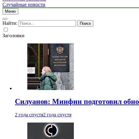
Случайные новости
Меню
Найти:
Заголовки
Силуанов: Минфин подготовил обн
2 года спустя
2 года спустя