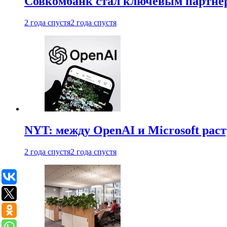
Совкомбанк стал ключевым партне
2 года спустя
2 года спустя
NYT: между OpenAI и Microsoft рас
2 года спустя
2 года спустя