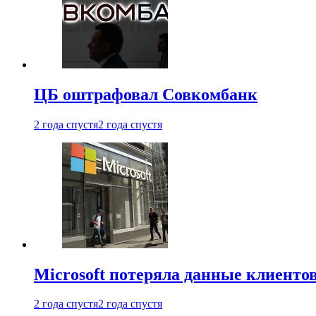
ЦБ оштрафовал Совкомбанк
2 года спустя
2 года спустя
Microsoft потеряла данные клиенто
2 года спустя
2 года спустя