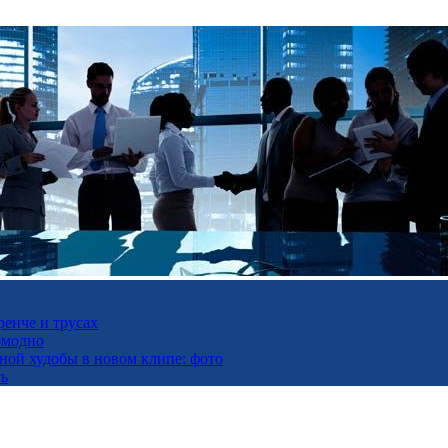
ренче и трусах
омодно
ьной худобы в новом клипе: фото
ть