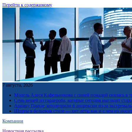
Перейти к содержимому
7 августа, 2026
Модель Алеся Кафельникова с синей помадой снялась в т
Семь вещей из гардероба, которые сегодня выглядят стар
Ариану Гранде заподозрили в анорексии из-за экстремал
Шорты в бельевом стиле — хит лета: как и с чем их носи
Компании
Новостная рассылка