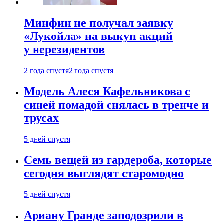
Минфин не получал заявку
«Лукойла» на выкуп акций
у нерезидентов
2 года спустя
2 года спустя
Модель Алеся Кафельникова с
синей помадой снялась в тренче и
трусах
5 дней спустя
Семь вещей из гардероба, которые
сегодня выглядят старомодно
5 дней спустя
Ариану Гранде заподозрили в