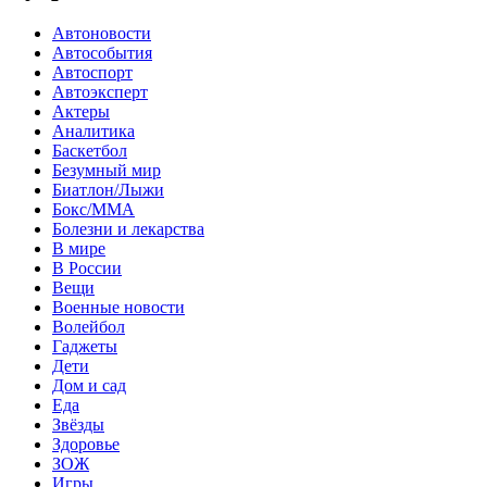
Автоновости
Автособытия
Автоспорт
Автоэксперт
Актеры
Аналитика
Баскетбол
Безумный мир
Биатлон/Лыжи
Бокс/MMA
Болезни и лекарства
В мире
В России
Вещи
Военные новости
Волейбол
Гаджеты
Дети
Дом и сад
Еда
Звёзды
Здоровье
ЗОЖ
Игры