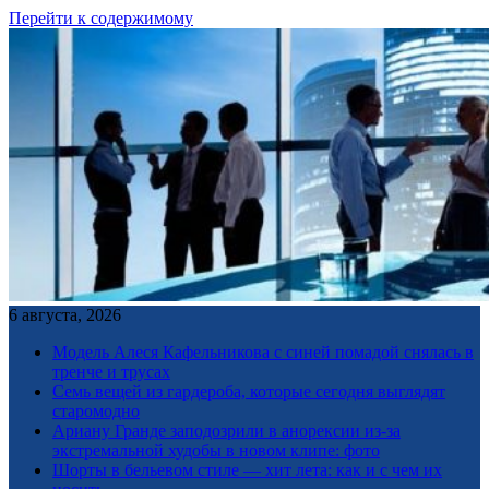
Перейти к содержимому
6 августа, 2026
Модель Алеся Кафельникова с синей помадой снялась в
тренче и трусах
Семь вещей из гардероба, которые сегодня выглядят
старомодно
Ариану Гранде заподозрили в анорексии из-за
экстремальной худобы в новом клипе: фото
Шорты в бельевом стиле — хит лета: как и с чем их