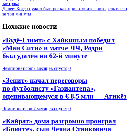
завтрака
Далее:
Когда нужно быстро: как приготовить картофель всего
за три минуты
Похожие новости
«Будё-Глимт» с Хайкиным победил
«Ман Сити» в матче ЛЧ, Родри
был удалён на 62-й минуте
Чемпионат.com
7 месяцев спустя
0
«Зенит» начал переговоры
по футболисту «Газиантепа»,
оценивающемуся в € 8,5 млн — Агикёз
Чемпионат.com
7 месяцев спустя
0
«Кайрат» дома разгромно проиграл
«Брюгге», сын Деяна Станковича