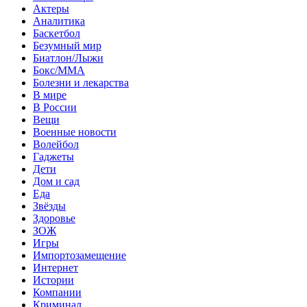
Актеры
Аналитика
Баскетбол
Безумный мир
Биатлон/Лыжи
Бокс/MMA
Болезни и лекарства
В мире
В России
Вещи
Военные новости
Волейбол
Гаджеты
Дети
Дом и сад
Еда
Звёзды
Здоровье
ЗОЖ
Игры
Импортозамещение
Интернет
Истории
Компании
Криминал