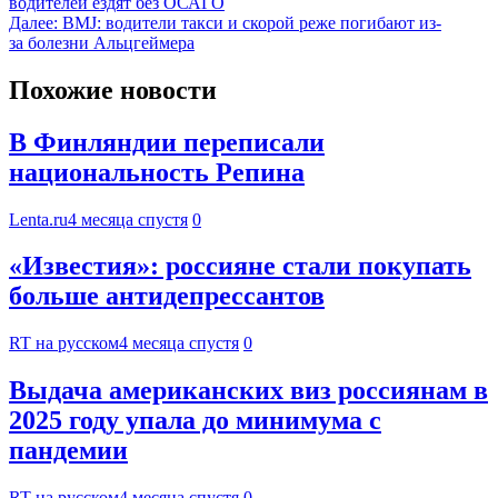
водителей ездят без ОСАГО
Далее:
BMJ: водители такси и скорой реже погибают из-
за болезни Альцгеймера
Похожие новости
В Финляндии переписали
национальность Репина
Lenta.ru
4 месяца спустя
0
«Известия»: россияне стали покупать
больше антидепрессантов
RT на русском
4 месяца спустя
0
Выдача американских виз россиянам в
2025 году упала до минимума с
пандемии
RT на русском
4 месяца спустя
0