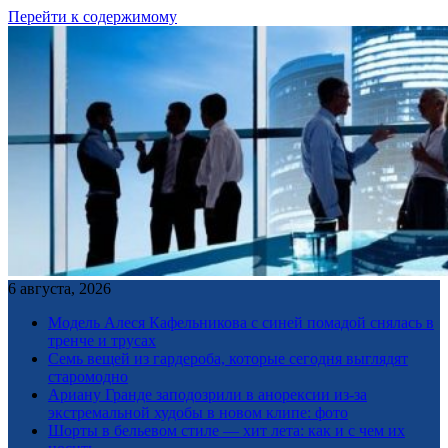
Перейти к содержимому
6 августа, 2026
Модель Алеся Кафельникова с синей помадой снялась в
тренче и трусах
Семь вещей из гардероба, которые сегодня выглядят
старомодно
Ариану Гранде заподозрили в анорексии из-за
экстремальной худобы в новом клипе: фото
Шорты в бельевом стиле — хит лета: как и с чем их