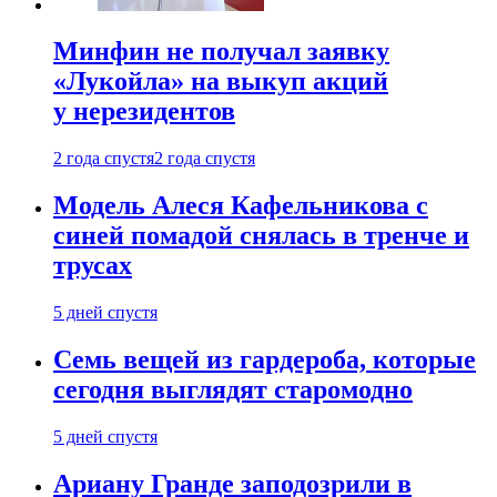
Минфин не получал заявку
«Лукойла» на выкуп акций
у нерезидентов
2 года спустя
2 года спустя
Модель Алеся Кафельникова с
синей помадой снялась в тренче и
трусах
5 дней спустя
Семь вещей из гардероба, которые
сегодня выглядят старомодно
5 дней спустя
Ариану Гранде заподозрили в