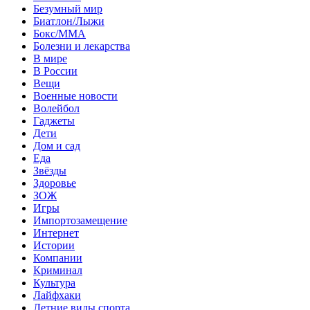
Безумный мир
Биатлон/Лыжи
Бокс/MMA
Болезни и лекарства
В мире
В России
Вещи
Военные новости
Волейбол
Гаджеты
Дети
Дом и сад
Еда
Звёзды
Здоровье
ЗОЖ
Игры
Импортозамещение
Интернет
Истории
Компании
Криминал
Культура
Лайфхаки
Летние виды спорта