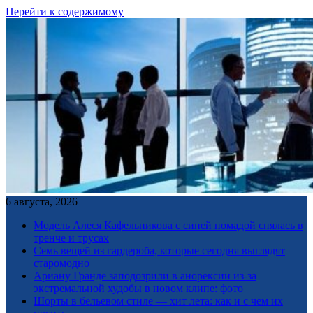
Перейти к содержимому
6 августа, 2026
Модель Алеся Кафельникова с синей помадой снялась в
тренче и трусах
Семь вещей из гардероба, которые сегодня выглядят
старомодно
Ариану Гранде заподозрили в анорексии из-за
экстремальной худобы в новом клипе: фото
Шорты в бельевом стиле — хит лета: как и с чем их