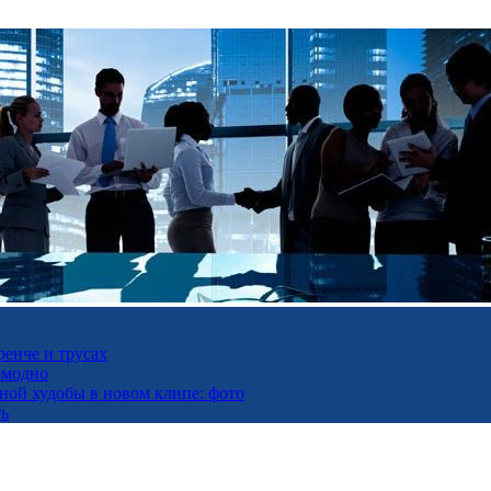
ренче и трусах
омодно
ьной худобы в новом клипе: фото
ть