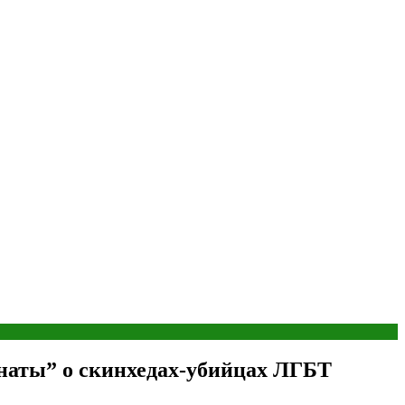
аты” о скинхедах-убийцах ЛГБТ