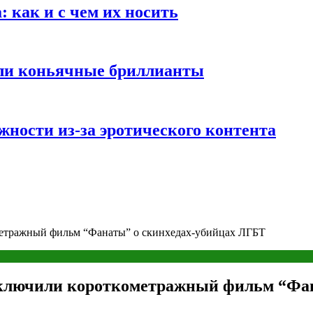
 как и с чем их носить
али коньячные бриллианты
жности из-за эротического контента
етражный фильм “Фанаты” о скинхедах-убийцах ЛГБТ
лючили короткометражный фильм “Фан