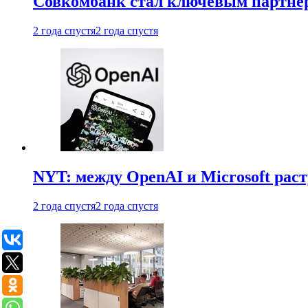
Совкомбанк стал ключевым партне
2 года спустя
2 года спустя
NYT: между OpenAI и Microsoft рас
2 года спустя
2 года спустя