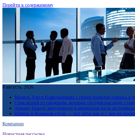
Перейти к содержимому
8 августа, 2026
Модель Алеся Кафельникова с синей помадой снялась в т
Семь вещей из гардероба, которые сегодня выглядят стар
Ариану Гранде заподозрили в анорексии из-за экстремал
Шорты в бельевом стиле — хит лета: как и с чем их носи
Компании
Новостная рассылка