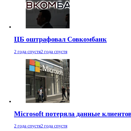
ЦБ оштрафовал Совкомбанк
2 года спустя
2 года спустя
Microsoft потеряла данные клиенто
2 года спустя
2 года спустя