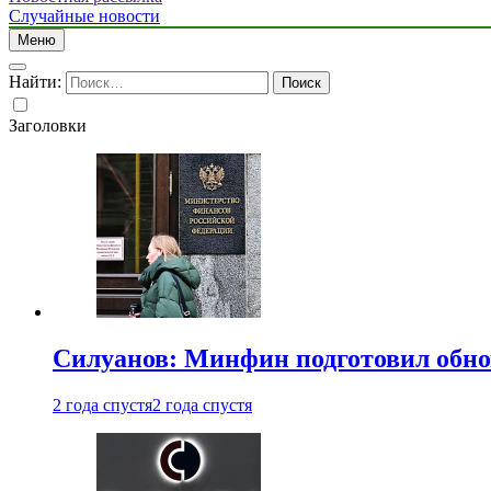
Случайные новости
Меню
Найти:
Заголовки
Силуанов: Минфин подготовил обн
2 года спустя
2 года спустя