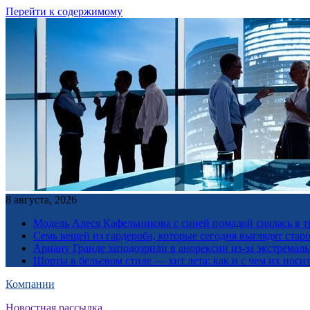
Перейти к содержимому
8 августа, 2026
Модель Алеся Кафельникова с синей помадой снялась в т
Семь вещей из гардероба, которые сегодня выглядят стар
Ариану Гранде заподозрили в анорексии из-за экстремал
Шорты в бельевом стиле — хит лета: как и с чем их носи
Компании
Новостная рассылка