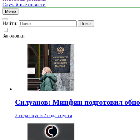
Случайные новости
Меню
Найти:
Заголовки
Силуанов: Минфин подготовил обн
2 года спустя
2 года спустя