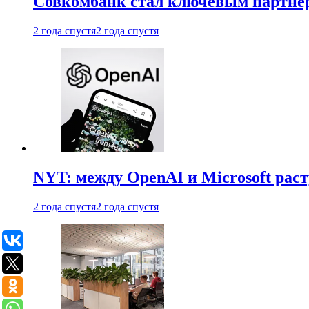
Совкомбанк стал ключевым партне
2 года спустя
2 года спустя
NYT: между OpenAI и Microsoft рас
2 года спустя
2 года спустя