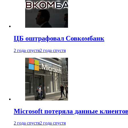
ЦБ оштрафовал Совкомбанк
2 года спустя
2 года спустя
Microsoft потеряла данные клиенто
2 года спустя
2 года спустя