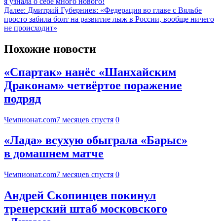
я узнала о себе много нового!
Далее:
Дмитрий Губерниев: «Федерация во главе с Вяльбе
просто забила болт на развитие лыж в России, вообще ничего
не происходит»
Похожие новости
«Спартак» нанёс «Шанхайским
Драконам» четвёртое поражение
подряд
Чемпионат.com
7 месяцев спустя
0
«Лада» всухую обыграла «Барыс»
в домашнем матче
Чемпионат.com
7 месяцев спустя
0
Андрей Скопинцев покинул
тренерский штаб московского