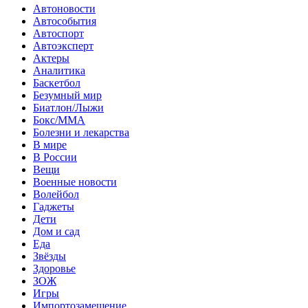
Автоновости
Автособытия
Автоспорт
Автоэксперт
Актеры
Аналитика
Баскетбол
Безумный мир
Биатлон/Лыжи
Бокс/MMA
Болезни и лекарства
В мире
В России
Вещи
Военные новости
Волейбол
Гаджеты
Дети
Дом и сад
Еда
Звёзды
Здоровье
ЗОЖ
Игры
Импортозамещение