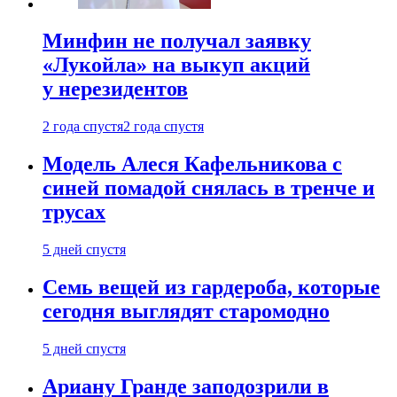
Минфин не получал заявку
«Лукойла» на выкуп акций
у нерезидентов
2 года спустя
2 года спустя
Модель Алеся Кафельникова с
синей помадой снялась в тренче и
трусах
5 дней спустя
Семь вещей из гардероба, которые
сегодня выглядят старомодно
5 дней спустя
Ариану Гранде заподозрили в