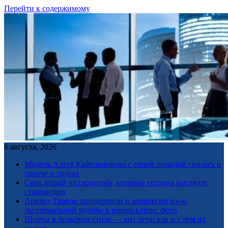
Перейти к содержимому
6 августа, 2026
Модель Алеся Кафельникова с синей помадой снялась в
тренче и трусах
Семь вещей из гардероба, которые сегодня выглядят
старомодно
Ариану Гранде заподозрили в анорексии из-за
экстремальной худобы в новом клипе: фото
Шорты в бельевом стиле — хит лета: как и с чем их