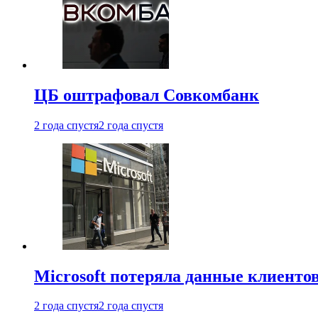
ЦБ оштрафовал Совкомбанк
2 года спустя
2 года спустя
Microsoft потеряла данные клиенто
2 года спустя
2 года спустя