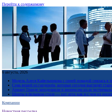
Перейти к содержимому
6 августа, 2026
Модель Алеся Кафельникова с синей помадой снялась в т
Семь вещей из гардероба, которые сегодня выглядят стар
Ариану Гранде заподозрили в анорексии из-за экстремал
Шорты в бельевом стиле — хит лета: как и с чем их носи
Компании
Новостная рассылка