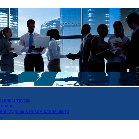
ренче и трусах
омодно
ьной худобы в новом клипе: фото
ть