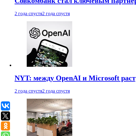
Совкомбанк стал ключевым партне
2 года спустя
2 года спустя
NYT: между OpenAI и Microsoft рас
2 года спустя
2 года спустя