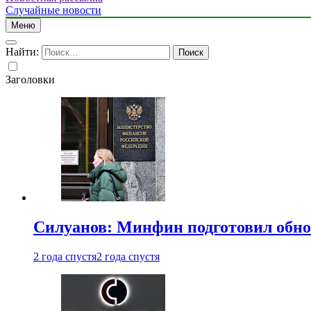
Случайные новости
Меню
Найти:
Заголовки
Силуанов: Минфин подготовил обн
2 года спустя
2 года спустя