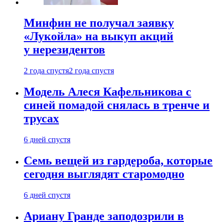
Минфин не получал заявку
«Лукойла» на выкуп акций
у нерезидентов
2 года спустя
2 года спустя
Модель Алеся Кафельникова с
синей помадой снялась в тренче и
трусах
6 дней спустя
Семь вещей из гардероба, которые
сегодня выглядят старомодно
6 дней спустя
Ариану Гранде заподозрили в