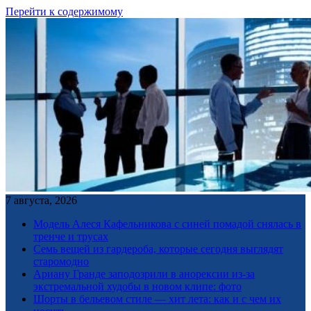
Перейти к содержимому
7 августа, 2026
Модель Алеся Кафельникова с синей помадой снялась в
тренче и трусах
Семь вещей из гардероба, которые сегодня выглядят
старомодно
Ариану Гранде заподозрили в анорексии из-за
экстремальной худобы в новом клипе: фото
Шорты в бельевом стиле — хит лета: как и с чем их