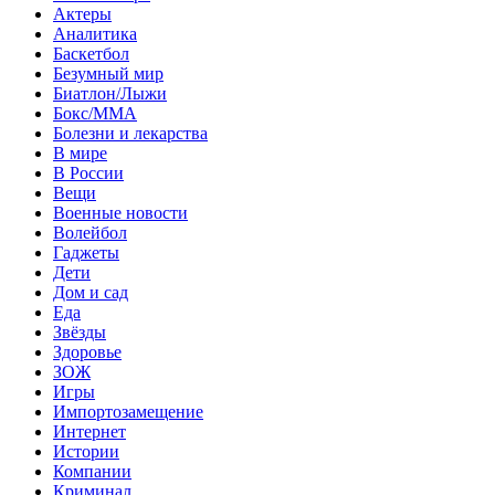
Актеры
Аналитика
Баскетбол
Безумный мир
Биатлон/Лыжи
Бокс/MMA
Болезни и лекарства
В мире
В России
Вещи
Военные новости
Волейбол
Гаджеты
Дети
Дом и сад
Еда
Звёзды
Здоровье
ЗОЖ
Игры
Импортозамещение
Интернет
Истории
Компании
Криминал