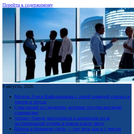
Перейти к содержимому
9 августа, 2026
Модель Алеся Кафельникова с синей помадой снялась в
тренче и трусах
Семь вещей из гардероба, которые сегодня выглядят
старомодно
Ариану Гранде заподозрили в анорексии из-за
экстремальной худобы в новом клипе: фото
Шорты в бельевом стиле — хит лета: как и с чем их