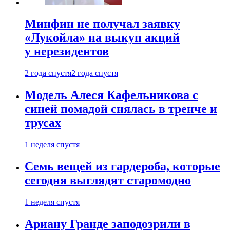
Минфин не получал заявку
«Лукойла» на выкуп акций
у нерезидентов
2 года спустя
2 года спустя
Модель Алеся Кафельникова с
синей помадой снялась в тренче и
трусах
1 неделя спустя
Семь вещей из гардероба, которые
сегодня выглядят старомодно
1 неделя спустя
Ариану Гранде заподозрили в