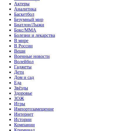
Актеры
Аналитика
Баскетбол
Безумный мир
Биатлон/Лыжи
Бокс/MMA
Болезни и лекарства
В мире
В России
Вещи
Военные новости
Волейбол
Гаджеты
Дети
Дом и сад
Еда
Звёзды
Здоровье
ЗОЖ
Игры
Импортозамещение
Интернет
Истории
Компании
Криминал