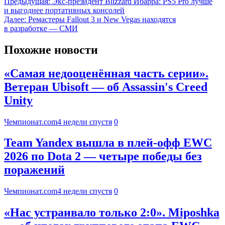
Предыдущая:
Экс-президент Blizzard Ибарра: PS5 Pro лучше
и выгоднее портативных консолей
Далее:
Ремастеры Fallout 3 и New Vegas находятся
в разработке — СМИ
Похожие новости
«Самая недооценённая часть серии».
Ветеран Ubisoft — об Assassin's Creed
Unity
Чемпионат.com
4 недели спустя
0
Team Yandex вышла в плей-офф EWC
2026 по Dota 2 — четыре победы без
поражений
Чемпионат.com
4 недели спустя
0
«Нас устраивало только 2:0». Miposhka