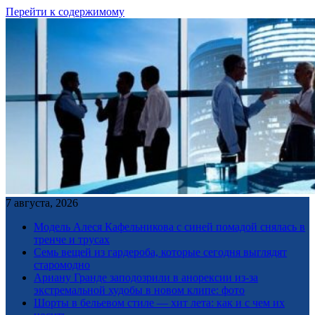
Перейти к содержимому
7 августа, 2026
Модель Алеся Кафельникова с синей помадой снялась в
тренче и трусах
Семь вещей из гардероба, которые сегодня выглядят
старомодно
Ариану Гранде заподозрили в анорексии из-за
экстремальной худобы в новом клипе: фото
Шорты в бельевом стиле — хит лета: как и с чем их