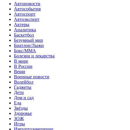
Автоновости
Автособытия
Автоспорт
Автоэксперт
Актеры
Аналитика
Баскетбол
Безумный мир
Биатлон/Лыжи
Бокс/MMA
Болезни и лекарства
В мире
В России
Вещи
Военные новости
Волейбол
Гаджеты
Дети
Дом и сад
Еда
Звёзды
Здоровье
ЗОЖ
Игры
Импортозамещение