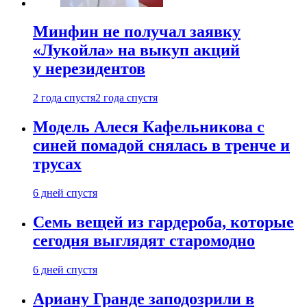
Минфин не получал заявку
«Лукойла» на выкуп акций
у нерезидентов
2 года спустя
2 года спустя
Модель Алеся Кафельникова с
синей помадой снялась в тренче и
трусах
6 дней спустя
Семь вещей из гардероба, которые
сегодня выглядят старомодно
6 дней спустя
Ариану Гранде заподозрили в