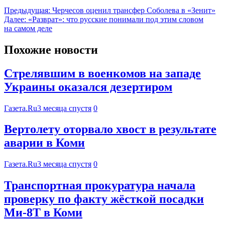
Предыдущая:
Черчесов оценил трансфер Соболева в «Зенит»
Далее:
«Разврат»: что русские понимали под этим словом
на самом деле
Похожие новости
Стрелявшим в военкомов на западе
Украины оказался дезертиром
Газета.Ru
3 месяца спустя
0
Вертолету оторвало хвост в результате
аварии в Коми
Газета.Ru
3 месяца спустя
0
Транспортная прокуратура начала
проверку по факту жёсткой посадки
Ми-8Т в Коми