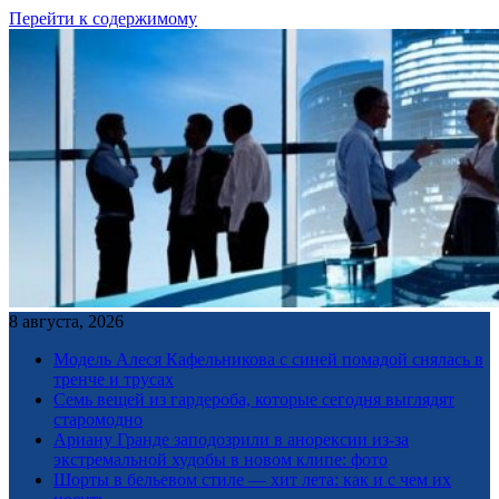
Перейти к содержимому
8 августа, 2026
Модель Алеся Кафельникова с синей помадой снялась в
тренче и трусах
Семь вещей из гардероба, которые сегодня выглядят
старомодно
Ариану Гранде заподозрили в анорексии из-за
экстремальной худобы в новом клипе: фото
Шорты в бельевом стиле — хит лета: как и с чем их