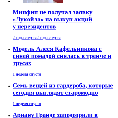
Минфин не получал заявку
«Лукойла» на выкуп акций
у нерезидентов
2 года спустя
2 года спустя
Модель Алеся Кафельникова с
синей помадой снялась в тренче и
трусах
1 неделя спустя
Семь вещей из гардероба, которые
сегодня выглядят старомодно
1 неделя спустя
Ариану Гранде заподозрили в