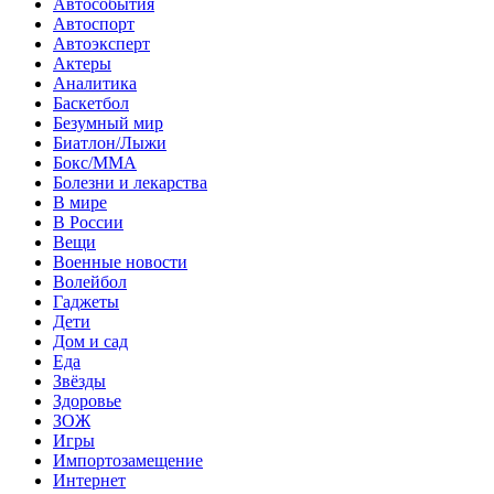
Автособытия
Автоспорт
Автоэксперт
Актеры
Аналитика
Баскетбол
Безумный мир
Биатлон/Лыжи
Бокс/MMA
Болезни и лекарства
В мире
В России
Вещи
Военные новости
Волейбол
Гаджеты
Дети
Дом и сад
Еда
Звёзды
Здоровье
ЗОЖ
Игры
Импортозамещение
Интернет