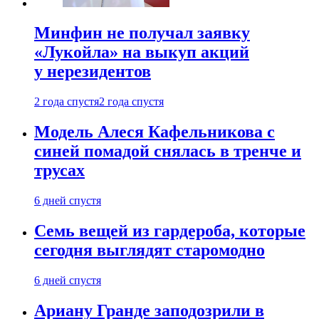
Минфин не получал заявку
«Лукойла» на выкуп акций
у нерезидентов
2 года спустя
2 года спустя
Модель Алеся Кафельникова с
синей помадой снялась в тренче и
трусах
6 дней спустя
Семь вещей из гардероба, которые
сегодня выглядят старомодно
6 дней спустя
Ариану Гранде заподозрили в