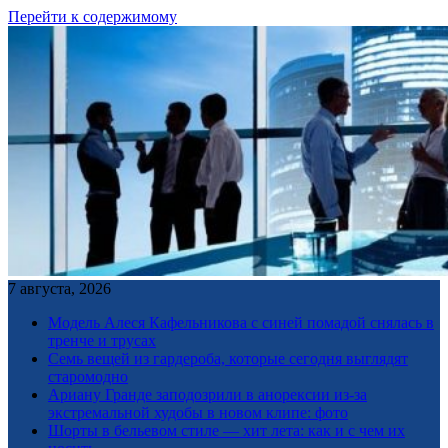
Перейти к содержимому
7 августа, 2026
Модель Алеся Кафельникова с синей помадой снялась в
тренче и трусах
Семь вещей из гардероба, которые сегодня выглядят
старомодно
Ариану Гранде заподозрили в анорексии из-за
экстремальной худобы в новом клипе: фото
Шорты в бельевом стиле — хит лета: как и с чем их