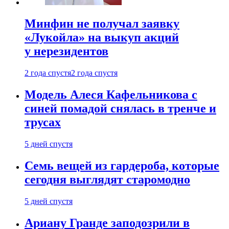
Минфин не получал заявку
«Лукойла» на выкуп акций
у нерезидентов
2 года спустя
2 года спустя
Модель Алеся Кафельникова с
синей помадой снялась в тренче и
трусах
5 дней спустя
Семь вещей из гардероба, которые
сегодня выглядят старомодно
5 дней спустя
Ариану Гранде заподозрили в