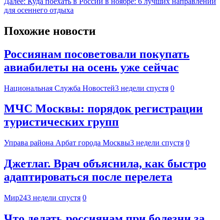
Далее:
Куда поехать в России в ноябре: 6 лучших направлений
для осеннего отдыха
Похожие новости
Россиянам посоветовали покупать
авиабилеты на осень уже сейчас
Национальная Служба Новостей
3 недели спустя
0
МЧС Москвы: порядок регистрации
туристических групп
Управа района Арбат города Москвы
3 недели спустя
0
Джетлаг. Врач объяснила, как быстро
адаптироваться после перелета
Мир24
3 недели спустя
0
Что делать россиянам при болезни за