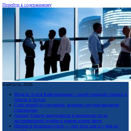
Перейти к содержимому
6 августа, 2026
Модель Алеся Кафельникова с синей помадой снялась в
тренче и трусах
Семь вещей из гардероба, которые сегодня выглядят
старомодно
Ариану Гранде заподозрили в анорексии из-за
экстремальной худобы в новом клипе: фото
Шорты в бельевом стиле — хит лета: как и с чем их