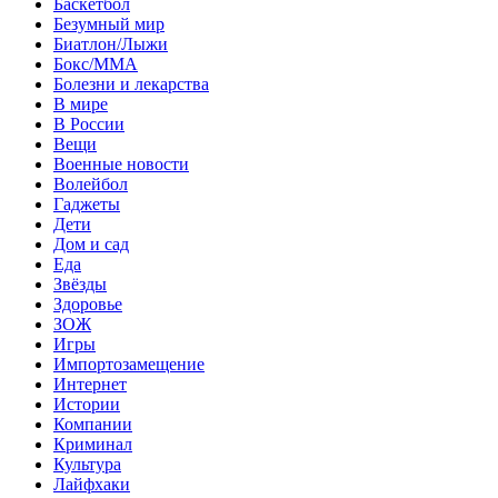
Баскетбол
Безумный мир
Биатлон/Лыжи
Бокс/MMA
Болезни и лекарства
В мире
В России
Вещи
Военные новости
Волейбол
Гаджеты
Дети
Дом и сад
Еда
Звёзды
Здоровье
ЗОЖ
Игры
Импортозамещение
Интернет
Истории
Компании
Криминал
Культура
Лайфхаки