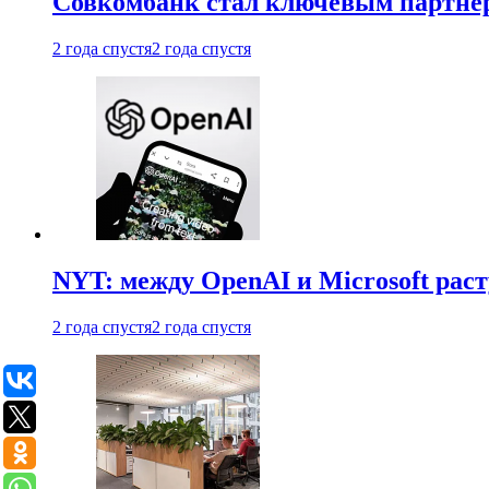
Совкомбанк стал ключевым партне
2 года спустя
2 года спустя
NYT: между OpenAI и Microsoft рас
2 года спустя
2 года спустя