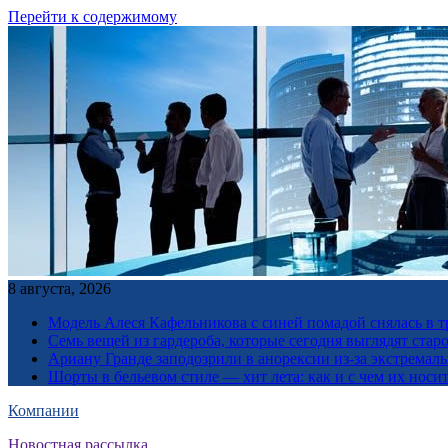
Перейти к содержимому
8 августа, 2026
Модель Алеся Кафельникова с синей помадой снялась в т
Семь вещей из гардероба, которые сегодня выглядят стар
Ариану Гранде заподозрили в анорексии из-за экстремал
Шорты в бельевом стиле — хит лета: как и с чем их носи
Компании
Новостная рассылка