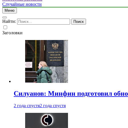
Случайные новости
Меню
Найти:
Заголовки
Силуанов: Минфин подготовил обн
2 года спустя
2 года спустя