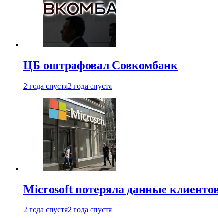
ЦБ оштрафовал Совкомбанк
2 года спустя
2 года спустя
Microsoft потеряла данные клиенто
2 года спустя
2 года спустя