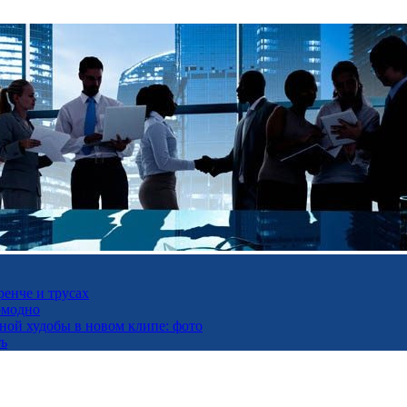
ренче и трусах
омодно
ьной худобы в новом клипе: фото
ть