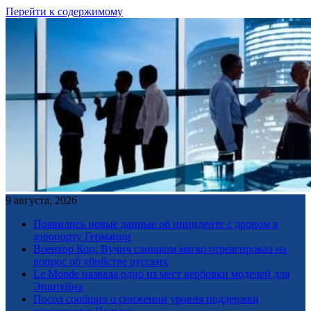
Перейти к содержимому
9 августа, 2026
Появились новые данные об инциденте с дроном в
аэропорту Германии
Военкор Коц: Вучич слишком мягко отреагировал на
вопрос об убийстве русских
Le Monde назвала одно из мест вербовки моделей для
Эпштейна
Посол сообщил о снижении уровня поддержки