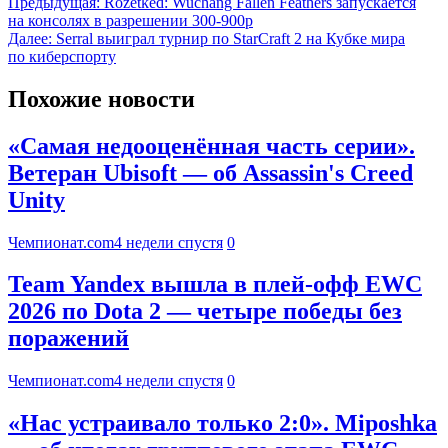
Предыдущая:
Rozetked: Wuchang Fallen Feathers запускается
на консолях в разрешении 300-900p
Далее:
Serral выиграл турнир по StarCraft 2 на Кубке мира
по киберспорту
Похожие новости
«Самая недооценённая часть серии».
Ветеран Ubisoft — об Assassin's Creed
Unity
Чемпионат.com
4 недели спустя
0
Team Yandex вышла в плей-офф EWC
2026 по Dota 2 — четыре победы без
поражений
Чемпионат.com
4 недели спустя
0
«Нас устраивало только 2:0». Miposhka