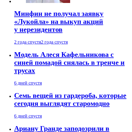
Минфин не получал заявку
«Лукойла» на выкуп акций
у нерезидентов
2 года спустя
2 года спустя
Модель Алеся Кафельникова с
синей помадой снялась в тренче и
трусах
6 дней спустя
Семь вещей из гардероба, которые
сегодня выглядят старомодно
6 дней спустя
Ариану Гранде заподозрили в