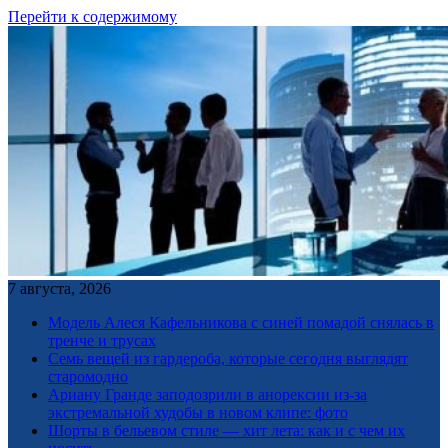
Перейти к содержимому
7 августа, 2026
Модель Алеся Кафельникова с синей помадой снялась в
тренче и трусах
Семь вещей из гардероба, которые сегодня выглядят
старомодно
Ариану Гранде заподозрили в анорексии из-за
экстремальной худобы в новом клипе: фото
Шорты в бельевом стиле — хит лета: как и с чем их