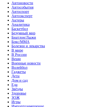
Автоновости
Автособытия
Автоспорт
Автоэксперт
Актеры
Аналитика
Баскетбол
Безумный мир
Биатлон/Лыжи
Бокс/MMA
Болезни и лекарства
В мире
В России
Вещи
Военные новости
Волейбол
Гаджеты
Дети
Дом и сад
Еда
Звёзды
Здоровье
ЗОЖ
Игры
Импортозамещение