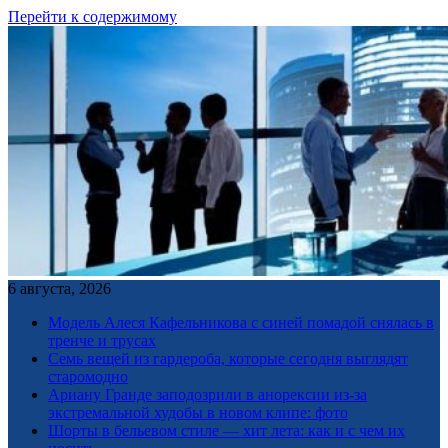
Перейти к содержимому
6 августа, 2026
Модель Алеся Кафельникова с синей помадой снялась в
тренче и трусах
Семь вещей из гардероба, которые сегодня выглядят
старомодно
Ариану Гранде заподозрили в анорексии из-за
экстремальной худобы в новом клипе: фото
Шорты в бельевом стиле — хит лета: как и с чем их