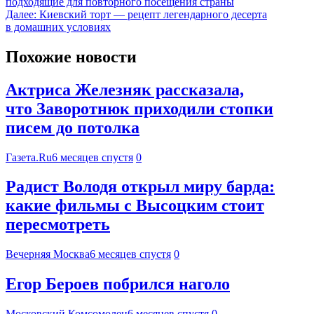
подходящие для повторного посещения страны
Далее:
Киевский торт — рецепт легендарного десерта
в домашних условиях
Похожие новости
Актриса Железняк рассказала,
что Заворотнюк приходили стопки
писем до потолка
Газета.Ru
6 месяцев спустя
0
Радист Володя открыл миру барда:
какие фильмы с Высоцким стоит
пересмотреть
Вечерняя Москва
6 месяцев спустя
0
Егор Бероев побрился наголо
Московский Комсомолец
6 месяцев спустя
0