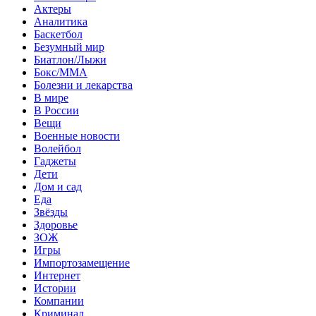
Актеры
Аналитика
Баскетбол
Безумный мир
Биатлон/Лыжи
Бокс/MMA
Болезни и лекарства
В мире
В России
Вещи
Военные новости
Волейбол
Гаджеты
Дети
Дом и сад
Еда
Звёзды
Здоровье
ЗОЖ
Игры
Импортозамещение
Интернет
Истории
Компании
Криминал