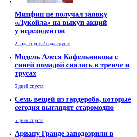
Минфин не получал заявку
«Лукойла» на выкуп акций
у нерезидентов
2 года спустя
2 года спустя
Модель Алеся Кафельникова с
синей помадой снялась в тренче и
трусах
5 дней спустя
Семь вещей из гардероба, которые
сегодня выглядят старомодно
5 дней спустя
Ариану Гранде заподозрили в