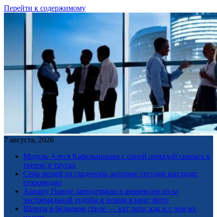
Перейти к содержимому
7 августа, 2026
Модель Алеся Кафельникова с синей помадой снялась в
тренче и трусах
Семь вещей из гардероба, которые сегодня выглядят
старомодно
Ариану Гранде заподозрили в анорексии из-за
экстремальной худобы в новом клипе: фото
Шорты в бельевом стиле — хит лета: как и с чем их