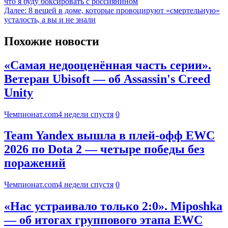
что я буду боксировать с россиянином
Далее:
8 вещей в доме, которые провоцируют «смертельную»
усталость, а вы и не знали
Похожие новости
«Самая недооценённая часть серии».
Ветеран Ubisoft — об Assassin's Creed
Unity
Чемпионат.com
4 недели спустя
0
Team Yandex вышла в плей-офф EWC
2026 по Dota 2 — четыре победы без
поражений
Чемпионат.com
4 недели спустя
0
«Нас устраивало только 2:0». Miposhka
— об итогах группового этапа EWC