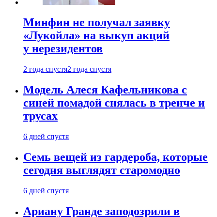
Минфин не получал заявку
«Лукойла» на выкуп акций
у нерезидентов
2 года спустя
2 года спустя
Модель Алеся Кафельникова с
синей помадой снялась в тренче и
трусах
6 дней спустя
Семь вещей из гардероба, которые
сегодня выглядят старомодно
6 дней спустя
Ариану Гранде заподозрили в