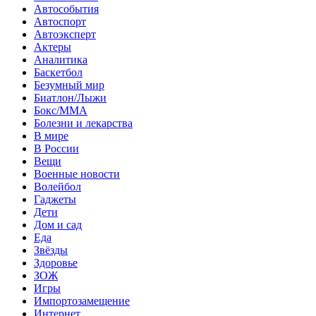
Автособытия
Автоспорт
Автоэксперт
Актеры
Аналитика
Баскетбол
Безумный мир
Биатлон/Лыжи
Бокс/MMA
Болезни и лекарства
В мире
В России
Вещи
Военные новости
Волейбол
Гаджеты
Дети
Дом и сад
Еда
Звёзды
Здоровье
ЗОЖ
Игры
Импортозамещение
Интернет