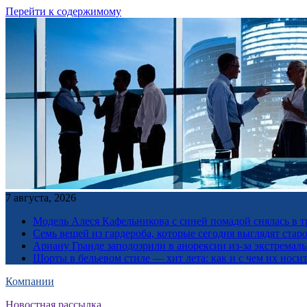
Перейти к содержимому
7 августа, 2026
Модель Алеся Кафельникова с синей помадой снялась в т
Семь вещей из гардероба, которые сегодня выглядят стар
Ариану Гранде заподозрили в анорексии из-за экстремал
Шорты в бельевом стиле — хит лета: как и с чем их носи
Компании
Новостная рассылка