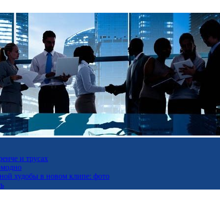
ренче и трусах
омодно
ьной худобы в новом клипе: фото
ть