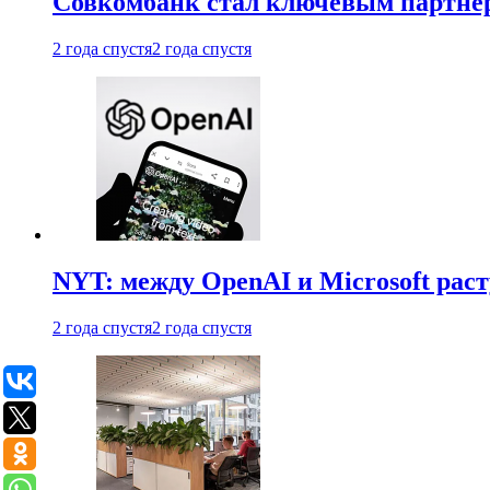
Совкомбанк стал ключевым партне
2 года спустя
2 года спустя
NYT: между OpenAI и Microsoft рас
2 года спустя
2 года спустя