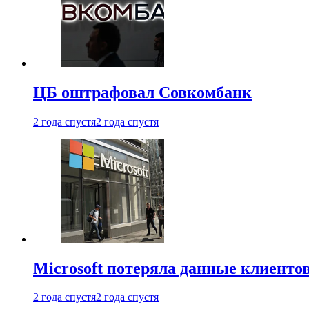
ЦБ оштрафовал Совкомбанк
2 года спустя
2 года спустя
Microsoft потеряла данные клиенто
2 года спустя
2 года спустя