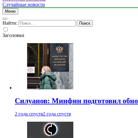
Случайные новости
Меню
Найти:
Заголовки
Силуанов: Минфин подготовил обн
2 года спустя
2 года спустя