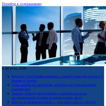
Перейти к содержимому
6 августа, 2026
Модель Алеся Кафельникова с синей помадой снялась в
тренче и трусах
Семь вещей из гардероба, которые сегодня выглядят
старомодно
Ариану Гранде заподозрили в анорексии из-за
экстремальной худобы в новом клипе: фото
Шорты в бельевом стиле — хит лета: как и с чем их