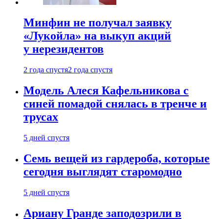
Минфин не получал заявку
«Лукойла» на выкуп акций
у нерезидентов
2 года спустя
2 года спустя
Модель Алеся Кафельникова с
синей помадой снялась в тренче и
трусах
5 дней спустя
Семь вещей из гардероба, которые
сегодня выглядят старомодно
5 дней спустя
Ариану Гранде заподозрили в