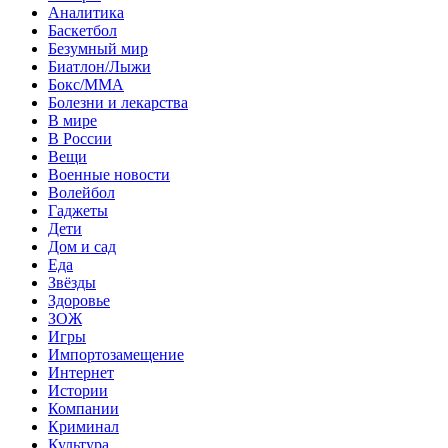
Аналитика
Баскетбол
Безумный мир
Биатлон/Лыжи
Бокс/MMA
Болезни и лекарства
В мире
В России
Вещи
Военные новости
Волейбол
Гаджеты
Дети
Дом и сад
Еда
Звёзды
Здоровье
ЗОЖ
Игры
Импортозамещение
Интернет
Истории
Компании
Криминал
Культура