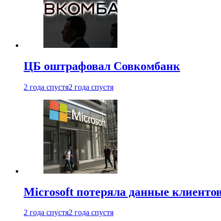
ЦБ оштрафовал Совкомбанк
2 года спустя
2 года спустя
Microsoft потеряла данные клиенто
2 года спустя
2 года спустя