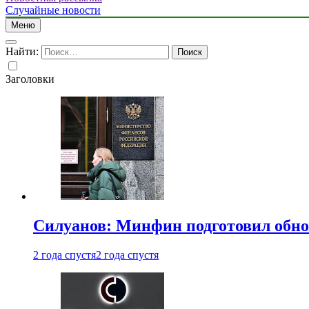
Случайные новости
Меню
Найти:
Заголовки
Силуанов: Минфин подготовил обн
2 года спустя
2 года спустя