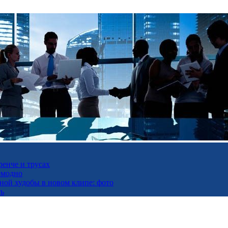
ренче и трусах
омодно
ьной худобы в новом клипе: фото
ть