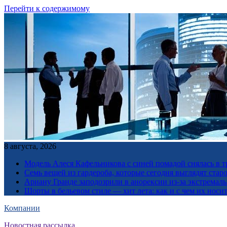
Перейти к содержимому
8 августа, 2026
Модель Алеся Кафельникова с синей помадой снялась в т
Семь вещей из гардероба, которые сегодня выглядят стар
Ариану Гранде заподозрили в анорексии из-за экстремал
Шорты в бельевом стиле — хит лета: как и с чем их носи
Компании
Новостная рассылка