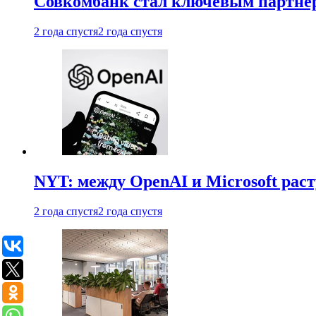
Совкомбанк стал ключевым партне
2 года спустя
2 года спустя
NYT: между OpenAI и Microsoft рас
2 года спустя
2 года спустя