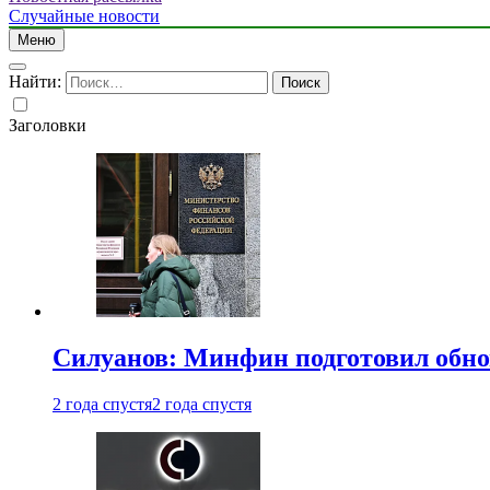
Случайные новости
Меню
Найти:
Заголовки
Силуанов: Минфин подготовил обн
2 года спустя
2 года спустя