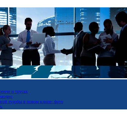
ренче и трусах
омодно
ьной худобы в новом клипе: фото
ть