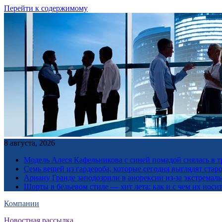
Перейти к содержимому
8 августа, 2026
Модель Алеся Кафельникова с синей помадой снялась в т
Семь вещей из гардероба, которые сегодня выглядят стар
Ариану Гранде заподозрили в анорексии из-за экстремал
Шорты в бельевом стиле — хит лета: как и с чем их носи
Компании
Новостная рассылка