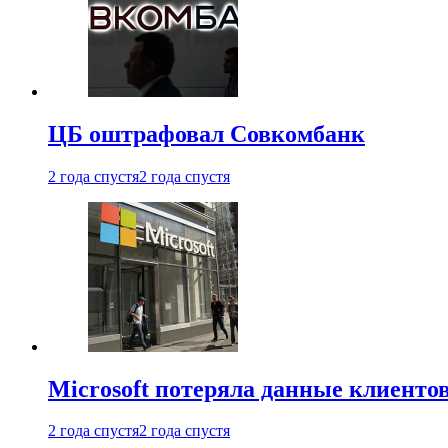
ЦБ оштрафовал Совкомбанк
2 года спустя
2 года спустя
Microsoft потеряла данные клиенто
2 года спустя
2 года спустя