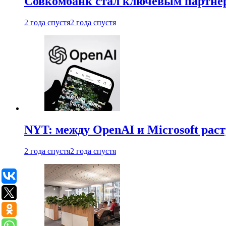
Совкомбанк стал ключевым партне
2 года спустя
2 года спустя
NYT: между OpenAI и Microsoft рас
2 года спустя
2 года спустя