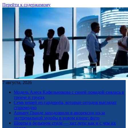
Перейти к содержимому
7 августа, 2026
Модель Алеся Кафельникова с синей помадой снялась в
тренче и трусах
Семь вещей из гардероба, которые сегодня выглядят
старомодно
Ариану Гранде заподозрили в анорексии из-за
экстремальной худобы в новом клипе: фото
Шорты в бельевом стиле — хит лета: как и с чем их