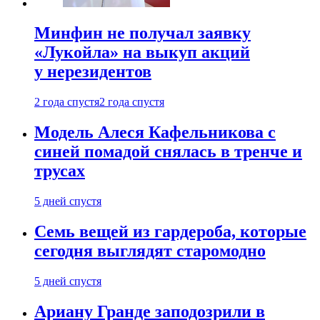
Минфин не получал заявку
«Лукойла» на выкуп акций
у нерезидентов
2 года спустя
2 года спустя
Модель Алеся Кафельникова с
синей помадой снялась в тренче и
трусах
5 дней спустя
Семь вещей из гардероба, которые
сегодня выглядят старомодно
5 дней спустя
Ариану Гранде заподозрили в