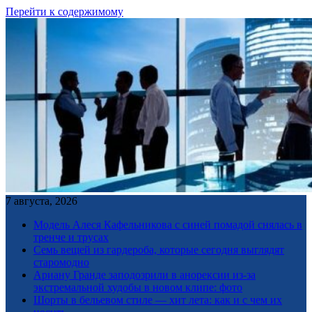
Перейти к содержимому
7 августа, 2026
Модель Алеся Кафельникова с синей помадой снялась в
тренче и трусах
Семь вещей из гардероба, которые сегодня выглядят
старомодно
Ариану Гранде заподозрили в анорексии из-за
экстремальной худобы в новом клипе: фото
Шорты в бельевом стиле — хит лета: как и с чем их