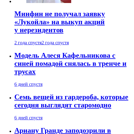
Минфин не получал заявку
«Лукойла» на выкуп акций
у нерезидентов
2 года спустя
2 года спустя
Модель Алеся Кафельникова с
синей помадой снялась в тренче и
трусах
6 дней спустя
Семь вещей из гардероба, которые
сегодня выглядят старомодно
6 дней спустя
Ариану Гранде заподозрили в