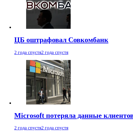
ЦБ оштрафовал Совкомбанк
2 года спустя
2 года спустя
Microsoft потеряла данные клиенто
2 года спустя
2 года спустя