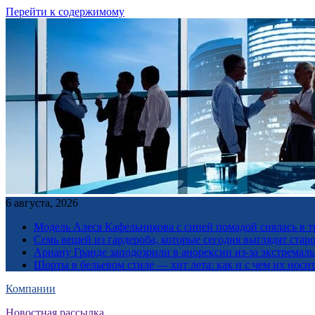
Перейти к содержимому
6 августа, 2026
Модель Алеся Кафельникова с синей помадой снялась в т
Семь вещей из гардероба, которые сегодня выглядят стар
Ариану Гранде заподозрили в анорексии из-за экстремал
Шорты в бельевом стиле — хит лета: как и с чем их носи
Компании
Новостная рассылка