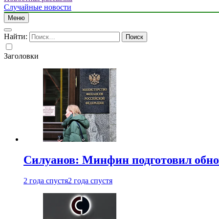
Случайные новости
Меню
Найти:
Заголовки
Силуанов: Минфин подготовил обн
2 года спустя
2 года спустя