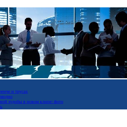
ренче и трусах
омодно
ьной худобы в новом клипе: фото
ть