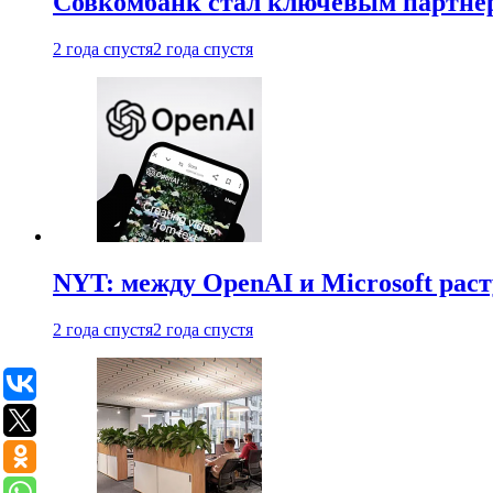
Совкомбанк стал ключевым партне
2 года спустя
2 года спустя
NYT: между OpenAI и Microsoft рас
2 года спустя
2 года спустя