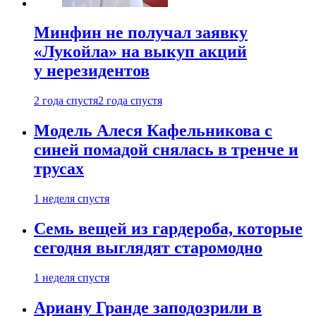
Минфин не получал заявку
«Лукойла» на выкуп акций
у нерезидентов
2 года спустя
2 года спустя
Модель Алеся Кафельникова с
синей помадой снялась в тренче и
трусах
1 неделя спустя
Семь вещей из гардероба, которые
сегодня выглядят старомодно
1 неделя спустя
Ариану Гранде заподозрили в