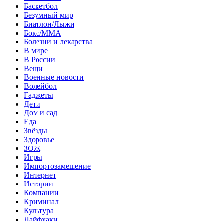
Баскетбол
Безумный мир
Биатлон/Лыжи
Бокс/MMA
Болезни и лекарства
В мире
В России
Вещи
Военные новости
Волейбол
Гаджеты
Дети
Дом и сад
Еда
Звёзды
Здоровье
ЗОЖ
Игры
Импортозамещение
Интернет
Истории
Компании
Криминал
Культура
Лайфхаки