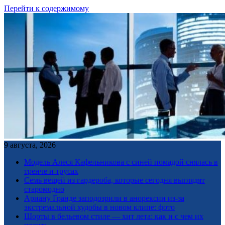
Перейти к содержимому
9 августа, 2026
Модель Алеся Кафельникова с синей помадой снялась в
тренче и трусах
Семь вещей из гардероба, которые сегодня выглядят
старомодно
Ариану Гранде заподозрили в анорексии из-за
экстремальной худобы в новом клипе: фото
Шорты в бельевом стиле — хит лета: как и с чем их