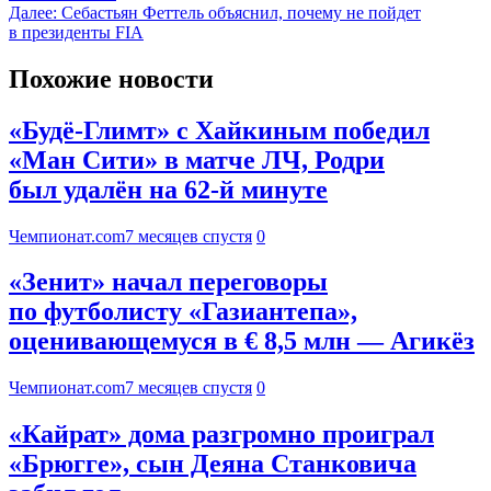
Далее:
Себастьян Феттель объяснил, почему не пойдет
в президенты FIA
Похожие новости
«Будё-Глимт» с Хайкиным победил
«Ман Сити» в матче ЛЧ, Родри
был удалён на 62-й минуте
Чемпионат.com
7 месяцев спустя
0
«Зенит» начал переговоры
по футболисту «Газиантепа»,
оценивающемуся в € 8,5 млн — Агикёз
Чемпионат.com
7 месяцев спустя
0
«Кайрат» дома разгромно проиграл
«Брюгге», сын Деяна Станковича