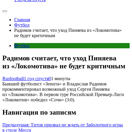
Главная
Футбол
Радимов считает, что уход Пиняева из «Локомотива»
не будет критичным
Футбол
Радимов считает, что уход Пиняева
из «Локомотива» не будет критичным
Rusfootball
1 год спустя
0
1 минуты
Бывший футболист «Зенита» и Владислав Радимов
прокомментировал возможный уход Сергея Пиняева
из «Локомотива». В первом туре Российской Премьер-Лиги
«Локомотив» победил «Сочи» (3:0).
Навигация по записям
Предыдущая:
Титов призвал не ждать от Заболотного игры
в стиле Месси