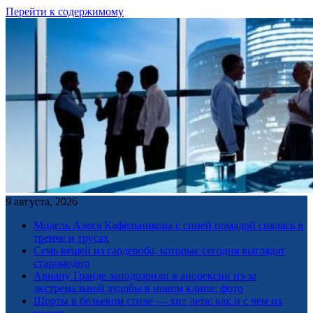
Перейти к содержимому
9 августа, 2026
Модель Алеся Кафельникова с синей помадой снялась в
тренче и трусах
Семь вещей из гардероба, которые сегодня выглядят
старомодно
Ариану Гранде заподозрили в анорексии из-за
экстремальной худобы в новом клипе: фото
Шорты в бельевом стиле — хит лета: как и с чем их