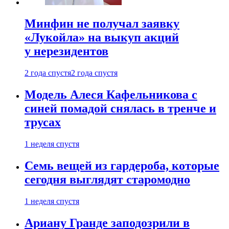
Минфин не получал заявку
«Лукойла» на выкуп акций
у нерезидентов
2 года спустя
2 года спустя
Модель Алеся Кафельникова с
синей помадой снялась в тренче и
трусах
1 неделя спустя
Семь вещей из гардероба, которые
сегодня выглядят старомодно
1 неделя спустя
Ариану Гранде заподозрили в