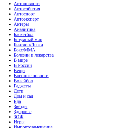
Автоновости
Автособытия
Автоспорт
Автоэксперт
Актеры
Аналитика
Баскетбол
Безумный мир
Биатлон/Лыжи
Бокс/MMA
Болезни и лекарства
В мире
В России
Вещи
Военные новости
Волейбол
Гаджеты
Дети
Дом и сад
Еда
Звёзды
Здоровье
ЗОЖ
Игры
Импортозамещение