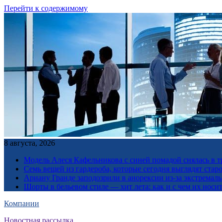
Перейти к содержимому
8 августа, 2026
Модель Алеся Кафельникова с синей помадой снялась в т
Семь вещей из гардероба, которые сегодня выглядят стар
Ариану Гранде заподозрили в анорексии из-за экстремал
Шорты в бельевом стиле — хит лета: как и с чем их носи
Компании
Новостная рассылка