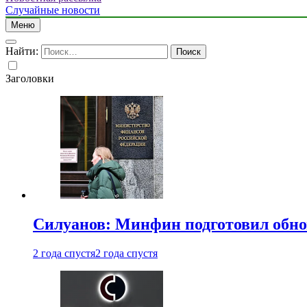
Случайные новости
Меню
Найти:
Заголовки
Силуанов: Минфин подготовил обн
2 года спустя
2 года спустя