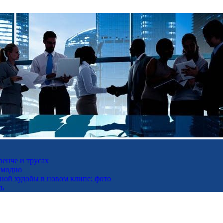
ренче и трусах
омодно
ьной худобы в новом клипе: фото
ть