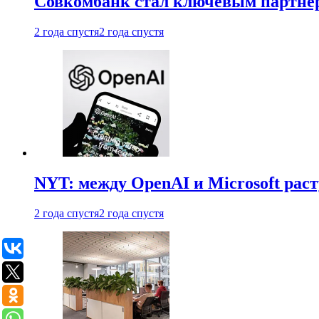
Совкомбанк стал ключевым партне
2 года спустя
2 года спустя
NYT: между OpenAI и Microsoft рас
2 года спустя
2 года спустя