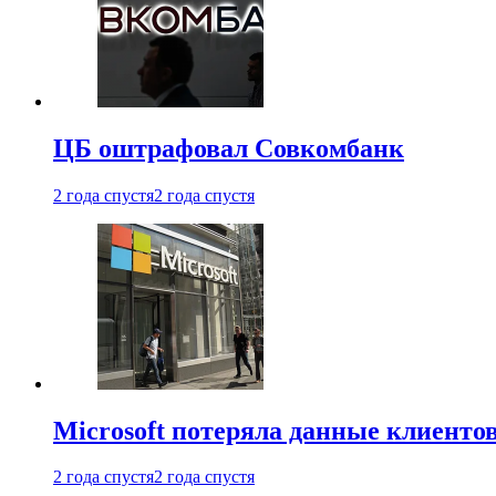
ЦБ оштрафовал Совкомбанк
2 года спустя
2 года спустя
Microsoft потеряла данные клиенто
2 года спустя
2 года спустя