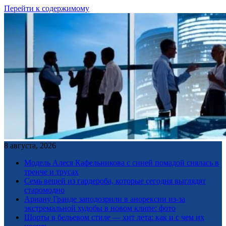
Перейти к содержимому
8 августа, 2026
Модель Алеся Кафельникова с синей помадой снялась в
тренче и трусах
Семь вещей из гардероба, которые сегодня выглядят
старомодно
Ариану Гранде заподозрили в анорексии из-за
экстремальной худобы в новом клипе: фото
Шорты в бельевом стиле — хит лета: как и с чем их