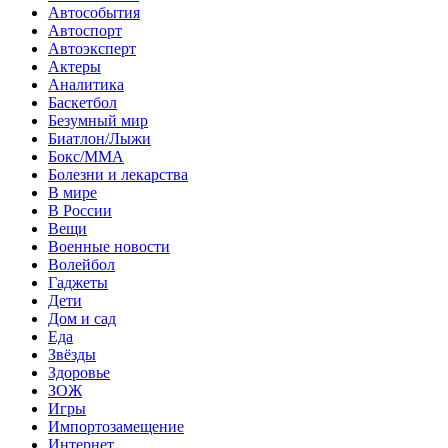
Автособытия
Автоспорт
Автоэксперт
Актеры
Аналитика
Баскетбол
Безумный мир
Биатлон/Лыжи
Бокс/MMA
Болезни и лекарства
В мире
В России
Вещи
Военные новости
Волейбол
Гаджеты
Дети
Дом и сад
Еда
Звёзды
Здоровье
ЗОЖ
Игры
Импортозамещение
Интернет