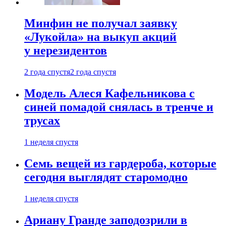
Минфин не получал заявку
«Лукойла» на выкуп акций
у нерезидентов
2 года спустя
2 года спустя
Модель Алеся Кафельникова с
синей помадой снялась в тренче и
трусах
1 неделя спустя
Семь вещей из гардероба, которые
сегодня выглядят старомодно
1 неделя спустя
Ариану Гранде заподозрили в